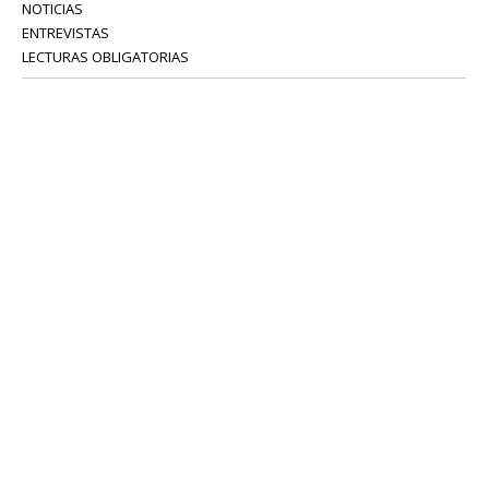
NOTICIAS
ENTREVISTAS
LECTURAS OBLIGATORIAS
SERVICIOS
COLABORADORES
Tel: 52 08 18 75
info@portavoz.tv
Términos y Condiciones
Política de Privacidad
CONTÁCTANOS