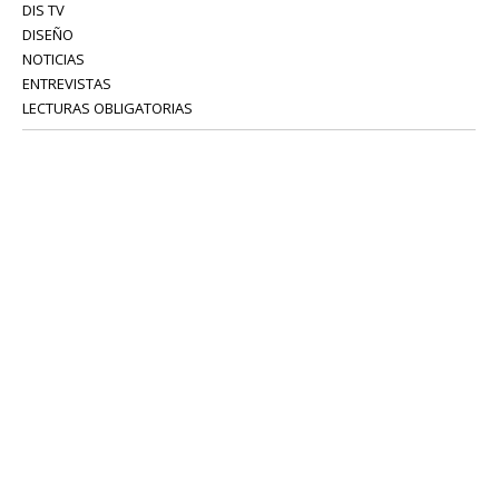
DIS TV
DISEÑO
NOTICIAS
ENTREVISTAS
LECTURAS OBLIGATORIAS
SERVICIOS
COLABORADORES
Tel: 52 08 18 75
info@portavoz.tv
Términos y Condiciones
Política de Privacidad
CONTÁCTANOS