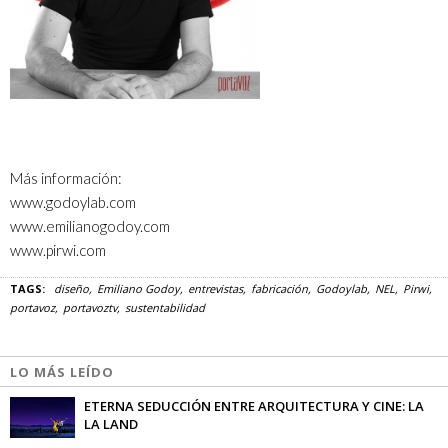
Más información:
www.godoylab.com
www.emilianogodoy.com
www.pirwi.com
TAGS:
diseño
Emiliano Godoy
entrevistas
fabricación
Godoylab
NEL
Pirwi
portavoz
portavoztv
sustentabilidad
LO MÁS LEÍDO
ETERNA SEDUCCIÓN ENTRE ARQUITECTURA Y CINE: LA
LA LAND
Marlen Mendoza
-
07/02/2017