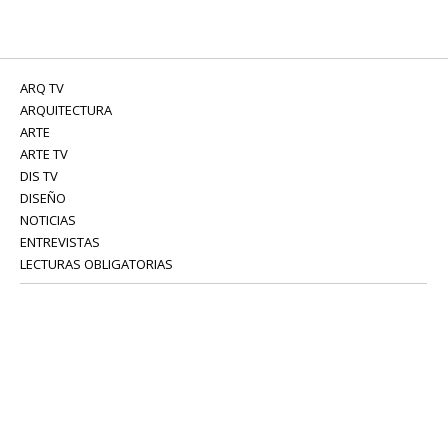
ARQ TV
ARQUITECTURA
ARTE
ARTE TV
DIS TV
DISEÑO
NOTICIAS
ENTREVISTAS
LECTURAS OBLIGATORIAS
SERVICIOS
COLABORADORES
Tel: 52 08 18 75
info@portavoz.tv