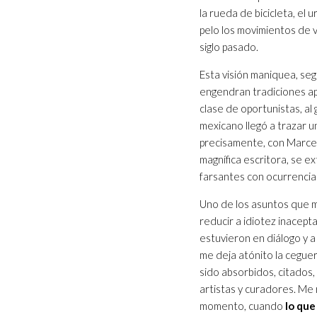
la rueda de bicicleta, el
pelo los movimientos de v
siglo pasado.
Esta visión maniquea, seg
engendran tradiciones ap
clase de oportunistas, al
mexicano llegó a trazar un
precisamente, con Marcel
magnífica escritora, se 
farsantes con ocurrencia
Uno de los asuntos que m
reducir a idiotez inacept
estuvieron en diálogo y 
me deja atónito la cegue
sido absorbidos, citados,
artistas y curadores. Me 
momento, cuando
lo que