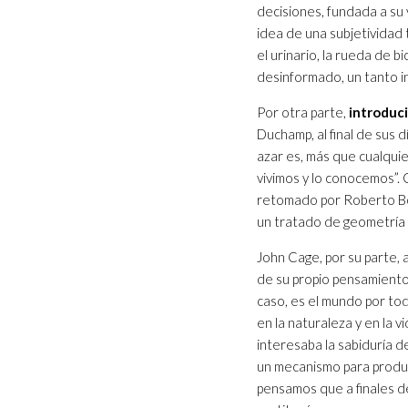
decisiones, fundada a su v
idea de una subjetividad 
el urinario, la rueda de 
desinformado, un tanto i
Por otra parte,
introduci
Duchamp, al final de sus d
azar es, más que cualquie
vivimos y lo conocemos”. 
retomado por Roberto Bo
un tratado de geometría s
John Cage, por su parte,
de su propio pensamiento:
caso, es el mundo por tod
en la naturaleza y en la v
interesaba la sabiduría d
un mecanismo para produci
pensamos que a finales d