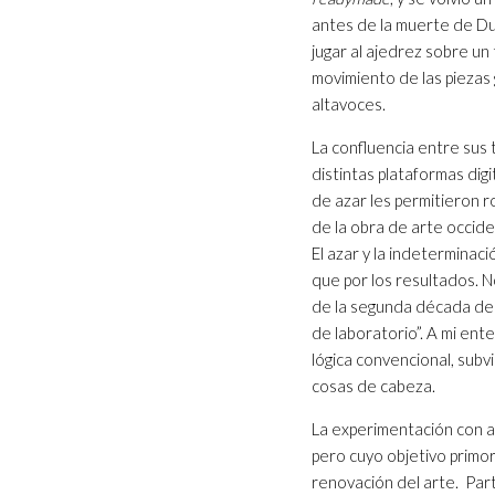
antes de la muerte de Du
jugar al ajedrez sobre u
movimiento de las piezas
altavoces.
La confluencia entre sus 
distintas plataformas dig
de azar les permitieron r
de la obra de arte occide
El azar y la indeterminac
que por los resultados. 
de la segunda década del
de laboratorio”. A mi en
lógica convencional, subv
cosas de cabeza.
La experimentación con a
pero cuyo objetivo primord
renovación del arte. Par