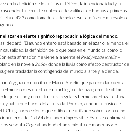
ez en la abolición de los juicios estéticos, la intencionalidad y la
trascendental. En este contexto, descalificar de buenas a primeras
bicicleta o 4’33 como tomaduras de pelo resulta, más que malévolo o
ngenuo.
r el azar en el arte significó reproducir la lógica del mundo
.
ías, declaró: “El mundo entero está basado en el azar o, al menos, el
r causalidad, la definición de lo que pasa en el mundo tal como lo
Con esta afirmación me viene a la mente el
Ready-made infeliz –
laño en la novela
2666
-, donde la lluvia como efecto destructor de
ugiere trasladar la contingencia del mundo al arte y la ciencia.
 apuntó y guardó una cita de Marco Aurelio que parece dar cuenta
 «El mundo o es efecto de un artilugio o del azar; en este último
o lo que es hoy, una estructura regular y hermosa». El azar estaba
ida, y había que hacer del arte, vida. Por eso, aunque al músico le
el I-Ching, parece cierto que el libro fue utilizado sobre todo como
r números del 1 al 64 de manera imprevisible. Esto se confirma si
e los sesenta Cage abandonó el lanzamiento de monedas y lo