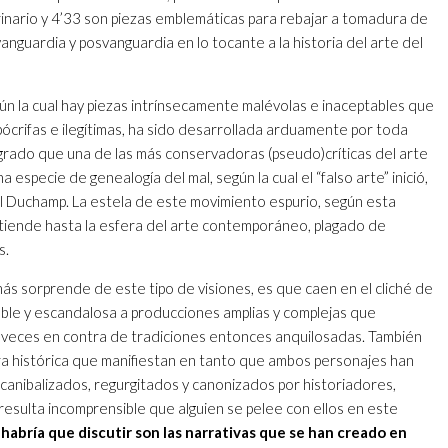
 urinario y 4’33 son piezas emblemáticas para rebajar a tomadura de
anguardia y posvanguardia en lo tocante a la historia del arte del
ún la cual hay piezas intrínsecamente malévolas e inaceptables que
ócrifas e ilegítimas, ha sido desarrollada arduamente por toda
 grado que una de las más conservadoras (pseudo)críticas del arte
a especie de genealogía del mal, según la cual el “falso arte” inició,
 Duchamp. La estela de este movimiento espurio, según esta
extiende hasta la esfera del arte contemporáneo, plagado de
s.
ás sorprende de este tipo de visiones, es que caen en el cliché de
able y escandalosa a producciones amplias y complejas que
a veces en contra de tradiciones entonces anquilosadas. También
ra histórica que manifiestan en tanto que ambos personajes han
 canibalizados, regurgitados y canonizados por historiadores,
resulta incomprensible que alguien se pelee con ellos en este
 habría que discutir son las narrativas que se han creado en