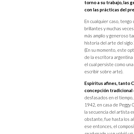
torno a su trabajo, las 
con las prácticas del pr
En cualquier caso, tengo
brillantes y muchas vece
más amplio y generoso tan
historia del arte del sig
(En su momento, este opti
de la escritora argentina
el cual persiste como una
escribir sobre arte).
Espíritus afines, tanto
concepción tradicional d
desfasados en el tiempo
1942, en casa de Peggy G
la secuencia del artista en
obstante, fue hasta los 
ese entonces, el composi
readymade
, y se volvió 