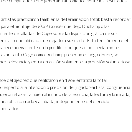
ma de computadora que generaba automáticamente los resultados
 artistas practicaron también la determinación total: basta recordar
s para el montaje de
Étant Donnés
que dejó Duchamp o las
amente detalladas de Cage sobre la disposición gráfica de sus
 en claro que ahí nada fue dejado a su suerte. Esta tensión entre el
aparece nuevamente en la predilección que ambos tenían por el
 azar, tanto Cage como Duchamp preferían el juego donde, se
er relevancia y entra en acción solamente la precisión voluntariosa
ce del ajedrez que realizaron en 1968 enfatiza la total
 respecto a la intención o precisión del jugador-artista; congruencia
ujeron el azar también al mundo de la escucha, la lectura y la mirada,
 una obra cerrada y acabada, independiente del ejercicio
spectador.