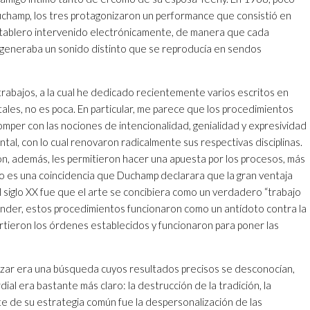
champ, los tres protagonizaron un performance que consistió en
n tablero intervenido electrónicamente, de manera que cada
 generaba un sonido distinto que se reproducía en sendos
trabajos, a la cual he dedicado recientemente varios escritos en
itales, no es poca. En particular, me parece que los procedimientos
omper con las nociones de intencionalidad, genialidad y expresividad
ntal, con lo cual renovaron radicalmente sus respectivas disciplinas.
ión, además, les permitieron hacer una apuesta por los procesos, más
No es una coincidencia que Duchamp declarara que la gran ventaja
 siglo XX fue que el arte se concibiera como un verdadero “trabajo
tender, estos procedimientos funcionaron como un antídoto contra la
irtieron los órdenes establecidos y funcionaron para poner las
zar era una búsqueda cuyos resultados precisos se desconocían,
ial era bastante más claro: la destrucción de la tradición, la
te de su estrategia común fue la despersonalización de las