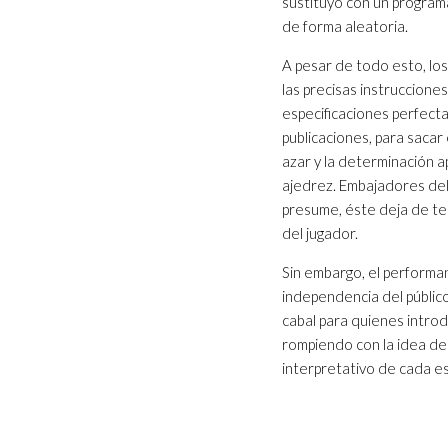
sustituyó con un progra
de forma aleatoria.
A pesar de todo esto, los
las precisas instruccione
especificaciones perfect
publicaciones, para sacar
azar y la determinación 
ajedrez. Embajadores del
presume, éste deja de ten
del jugador.
Sin embargo, el performan
independencia del público
cabal para quienes introd
rompiendo con la idea de
interpretativo de cada e