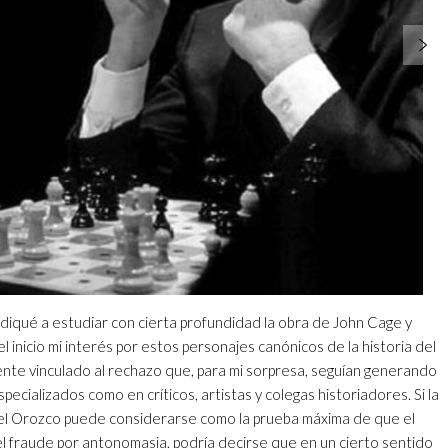
iqué a estudiar con cierta profundidad la obra de John Cage y
inicio mi interés por estos personajes canónicos de la historia del
nte vinculado al rechazo que, para mi sorpresa, seguían generando
pecializados como en críticos, artistas y colegas historiadores. Si la
el Orozco puede considerarse como la prueba máxima de que el
 fraude por antonomasia, podría decirse que en un cierto sentido