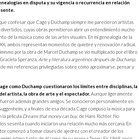
genealogías en disputa y su vigencia o recurrencia en relación
esente.
 que confesar que Cage y Duchamp siempre me parecieron artistas
s divertidos, cuyas obras permitieron abrir un entendimiento mucho
to de la música como de las artes visuales. En mi genealogía de la
lo XX, ambos representan momentos de quiebre y renovación radical.
mismo por la obra de Marcel Duchamp se vio multiplicado por el libro
 Graciela Speranza,
Arte y literatura argentinos después de Duchamp
,
 de mis referencias privilegiadas sobre cómo aproximarse, pensar y
 Cage como Duchamp cuestionaron los límites entre disciplinas, la
el artista, la obra de arte y el espectador.
Aunque ligeramente
, fueron además grandes amigos. Se conocieron personalmente en
uggenheim, y a finales de esa década Cage compuso la música para
 la película
Dreams that money can buy
, de Hans Richter. No
años sesenta cuando iniciaron una relación mucho más cercana. En
tor comenzó a tomar clases de ajedrez con el creador de los
un amigo íntimo tanto de él como de su esposa Teeny. En 1968, poco