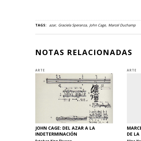
TAGS:
azar
Graciela Speranza
John Cage
Marcel Duchamp
NOTAS RELACIONADAS
ARTE
ARTE
JOHN CAGE: DEL AZAR A LA
MARCE
INDETERMINACIÓN
DE LA
Esteban King Álvarez
Aline H