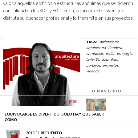
valor a aquellos edificios o estructuras anónimas que se hicieron
con calidad en los 40´s y 60´s. En fin, un arquitecto jóven que
disfruta su quehacer profesional y lo transmite en sus proyectos.
TAGS:
architecture
arquitectura
Condesa
entrevistas
estilo
estrategia
Javier Sánchez
Perú
portavoz
proyectos
vivienda
LO MÁS LEÍDO
EQUIVOCARSE ES DIVERTIDO. SÓLO HAY QUE SABER
CÓMO
José de la O
-
15/08/2013
2013 EL RECUENTO...