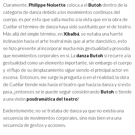
Claramente,
Philippe Noisette
coloca a el
Butoh
dentro de la
categoría de danza debido a los movimientos continuos del
cuerpo, es por esto que salta mucho a la vista que en la obra de
Cuéllar el término de danza haya sido sustituido por el de teatro.
Más allá del simple término, en
Xibalbá
, se notaba una fuerte
inclinación hacia el arte teatral más que al arte dancístico, esto
se hizo presente al incorporar mucha más gestualidad y prosodia
que movimientos corporales en sí. La
danza Butoh
sí recurre a la
gestualidad como un elemento importante, sin embargo el cuerpo
y el flujo de su desplazamiento sigue siendo el principal actor en
escena. Entonces, me surge la pregunta si en el realidad, la obra
de Cuéllar tiende más hacia el teatro que hacia la danza y si esto
pasa, ¿entonces se le puede seguir considerando
Butoh
o tiende
a una visión
posdramática del teatro
?
Evidentemente, no se trataba de danza ya que no existía una
secuencia de movimientos corporales, sino más bien era una
secuencia de gestos y acciones.