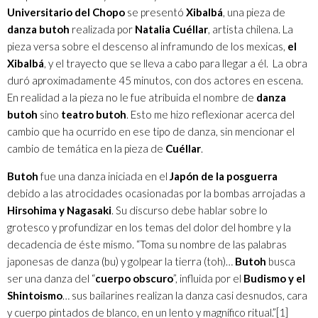
Universitario del Chopo
se presentó
Xibalbá
, una pieza de
danza butoh
realizada por
Natalia Cuéllar
, artista chilena. La
pieza versa sobre el descenso al inframundo de los mexicas,
el
Xibalbá
, y el trayecto que se lleva a cabo para llegar a él. La obra
duró aproximadamente 45 minutos, con dos actores en escena.
En realidad a la pieza no le fue atribuida el nombre de
danza
butoh
sino
teatro butoh
. Esto me hizo reflexionar acerca del
cambio que ha ocurrido en ese tipo de danza, sin mencionar el
cambio de temática en la pieza de
Cuéllar
.
Butoh
fue una danza iniciada en el
Japón de la posguerra
debido a las atrocidades ocasionadas por la bombas arrojadas a
Hirsohima y Nagasaki
. Su discurso debe hablar sobre lo
grotesco y profundizar en los temas del dolor del hombre y la
decadencia de éste mismo. “Toma su nombre de las palabras
japonesas de danza (bu) y golpear la tierra (toh)…
Butoh
busca
ser una danza del “
cuerpo obscuro
”, influida por el
Budismo y el
Shintoismo
… sus bailarines realizan la danza casi desnudos, cara
y cuerpo pintados de blanco, en un lento y magnífico ritual.”
[1]