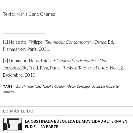
Texto: María Cano Chanez
[1]
Noisette, Philippe,
Talk About Contemporary Dance
, Ed.
Flammarion, Paris, 2001.
[2]
Liehmann, Hans-Thies,
El Teatro Posdramático: Una
Introducción,
Trad. Riva, Paula, Revista Telón de Fondo, No. 12,
Diciembre, 2010.
TAGS:
Butoh
mexicas
Natalia Cuéllar
Óscar Cornago
Philippe Noisette
Xibalbá
LO MÁS LEÍDO
LA OBSTINADA BÚSQUEDA DE MOVILIDAD ALTERNA EN
EL D.F. – 2A PARTE
Arcelia Mac Gregor
-
14/07/2015