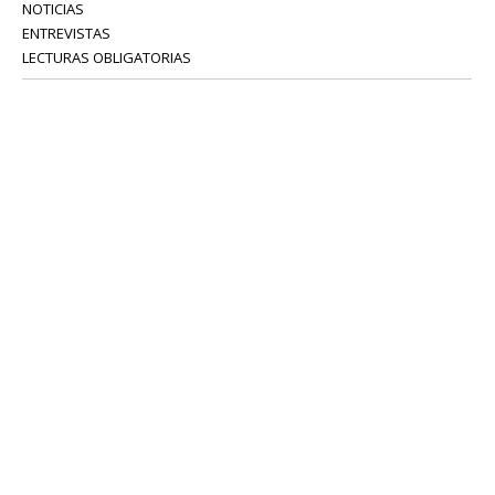
NOTICIAS
ENTREVISTAS
LECTURAS OBLIGATORIAS
SERVICIOS
COLABORADORES
Tel: 52 08 18 75
info@portavoz.tv
Términos y Condiciones
Política de Privacidad
CONTÁCTANOS