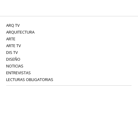
ARQ TV
ARQUITECTURA
ARTE
ARTE TV
DIS TV
DISEÑO
NOTICIAS
ENTREVISTAS
LECTURAS OBLIGATORIAS
SERVICIOS
COLABORADORES
Tel: 52 08 18 75
info@portavoz.tv