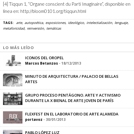
[4]
Tiqqun 1, “Organe conscient du Parti Imaginaire”, disponible en
línea en: http://bloom0101.org/tiqqun.html
TAGS:
arte
autopoética
exposiciones
ideológico
intelectialización
lenguaje
metaforicidad
reinversión
temáticas
LO MÁS LEÍDO
ICONOS DEL OROPEL
Marcos Betanzos
-
18/12/2013
MINUTO DE ARQUITECTURA / PALACIO DE BELLAS
ARTES
-
07/02/2012
GRUPO PROCESO PENTÁGONO. ARTE Y ACTIVISMO
DURANTE LA X BIENAL DE ARTE JOVEN DE PARÍS
Brian Smith Hudson
-
30/04/2018
FLEXFEST EN EL LABORATORIO DE ARTE ALAMEDA
portavoz
-
30/01/2013
PABLO LÓPEZ LUZ