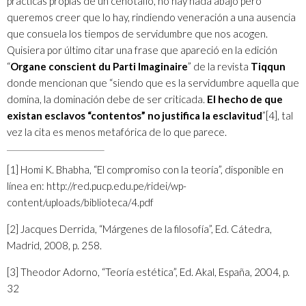
prácticas propias de un cenotafio, no hay nada abajo pero
queremos creer que lo hay, rindiendo veneración a una ausencia
que consuela los tiempos de servidumbre que nos acogen.
Quisiera por último citar una frase que apareció en la edición
“
Organe conscient du Parti Imaginaire
” de la revista
Tiqqun
donde mencionan que “siendo que es la servidumbre aquella que
domina, la dominación debe de ser criticada.
El hecho de que
existan esclavos “contentos” no justifica la esclavitud
”
[4]
, tal
vez la cita es menos metafórica de lo que parece.
[1]
Homi K. Bhabha, “El compromiso con la teoría”, disponible en
línea en: http://red.pucp.edu.pe/ridei/wp-
content/uploads/biblioteca/4.pdf
[2]
Jacques Derrida, “Márgenes de la filosofía”, Ed. Cátedra,
Madrid, 2008, p. 258.
[3]
Theodor Adorno, “Teoría estética”, Ed. Akal, España, 2004, p.
32