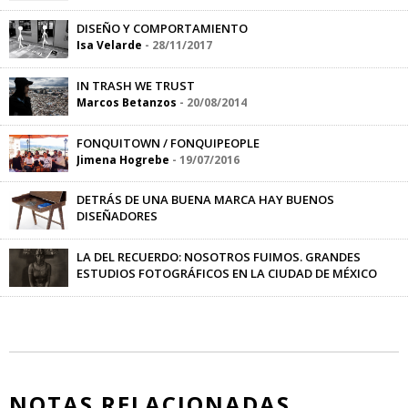
L. Flores
-
09/04/2018
DISEÑO Y COMPORTAMIENTO
Isa Velarde
-
28/11/2017
IN TRASH WE TRUST
Marcos Betanzos
-
20/08/2014
FONQUITOWN / FONQUIPEOPLE
Jimena Hogrebe
-
19/07/2016
DETRÁS DE UNA BUENA MARCA HAY BUENOS
DISEÑADORES
portavoz
-
21/08/2012
LA DEL RECUERDO: NOSOTROS FUIMOS. GRANDES
ESTUDIOS FOTOGRÁFICOS EN LA CIUDAD DE MÉXICO
Alberto Waxsemodion
-
20/04/2015
NOTAS RELACIONADAS