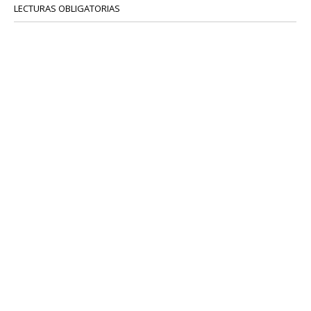
LECTURAS OBLIGATORIAS
SERVICIOS
COLABORADORES
Tel: 52 08 18 75
info@portavoz.tv
Términos y Condiciones
Política de Privacidad
CONTÁCTANOS