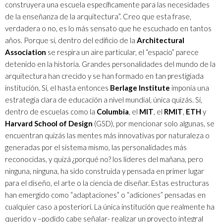
construyera una escuela específicamente para las necesidades
de la enseñanza de la arquitectura”. Creo que esta frase,
verdadera o no, es lo más sensato que he escuchado en tantos
años. Porque sí, dentro del edificio de la
Architectural
Association
se respira un aire particular, el “espacio” parece
detenido en la historia. Grandes personalidades del mundo de la
arquitectura han crecido y se han formado en tan prestigiada
institución. Sí, el hasta entonces
Berlage Institute
imponía una
estrategia clara de educación a nivel mundial, única quizás. Sí,
dentro de escuelas como la
Columbia
, el
MIT
, el
RMIT
,
ETH
y
Harvard School of Design
(GSD), por mencionar solo algunas, se
encuentran quizás las mentes más innovativas por naturaleza o
generadas por el sistema mismo, las personalidades más
reconocidas, y quizá ¿porqué no? los líderes del mañana, pero
ninguna, ninguna, ha sido construida y pensada en primer lugar
para el diseño, el arte o la ciencia de diseñar. Estas estructuras
han emergido como “adaptaciones” o “adiciones” pensadas en
cualquier caso a posteriori. La única institución que realmente ha
querido y –podido cabe señalar- realizar un proyecto integral