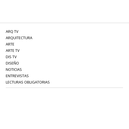
ARQ TV
ARQUITECTURA
ARTE
ARTE TV
DIS TV
DISEÑO
NOTICIAS
ENTREVISTAS
LECTURAS OBLIGATORIAS
SERVICIOS
COLABORADORES
Tel: 52 08 18 75
info@portavoz.tv