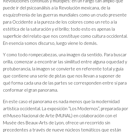
Revoluciones continuas y múltiples: en un rango tan amplio que
puede ir del psicoanálisis a la Revolución mexicana, de la
esquizofrenia de las guerras mundiales como un crudo presente
para Occidente a la pureza de los colores como un reto a la
estética de la saturación y el brillo; todo esto es apenas la
superficie del relato que nos constituye como cultura occidental.
En esencia somos discurso, luego viene lo demás.
Y como todo rompecabezas, una imagen da sentido. Para buscar
orilla, comenzar a encontrar las similitud entre alguna oquedad y
protuberancia, la imagen se convierte en referente total y guía
que contiene una serie de pistas que nos llevan a suponer de
qué forma cada una de las partes se corresponden entre sí para
conformar el gran panorama.
En este caso el panorama es nada menos que la modernidad
artística occidental. La exposición
“Los Modernos”
, preparada por
el
Museo Nacional de Arte (MUNAL)
en colaboración con el
Musée des Beaux-Arts de Lyon, ofrece un recorrido sin
precedentes a través de nueve núcleos temáticos que están