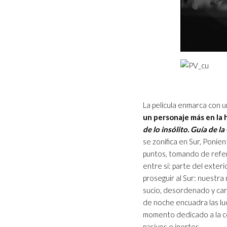
La película enmarca con 
un personaje más en la h
de lo insólito. Guía de 
se zonifica en Sur, Ponie
puntos, tomando de refer
entre sí: parte del exter
proseguir al Sur: nuestr
sucio, desordenado y care
de noche encuadra las luc
momento dedicado a la con
pasivos e inertes.