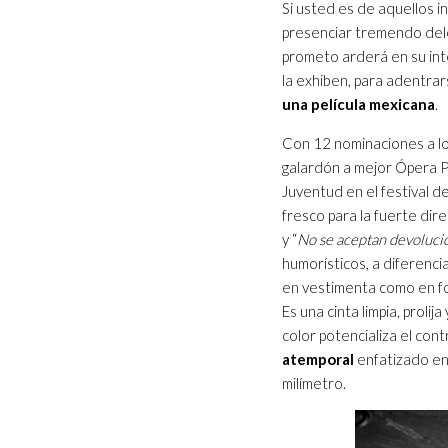
Si usted es de aquellos in
presenciar tremendo dele
prometo arderá en su int
la exhiben, para adentra
una película mexicana
.
Con 12 nominaciones a los
galardón a mejor Ópera Pr
Juventud en el festival d
fresco para la fuerte dir
y “
No se aceptan devoluci
humorísticos, a diferenci
en vestimenta como en fo
Es una cinta limpia, prolij
color potencializa el con
atemporal
enfatizado en
milímetro.