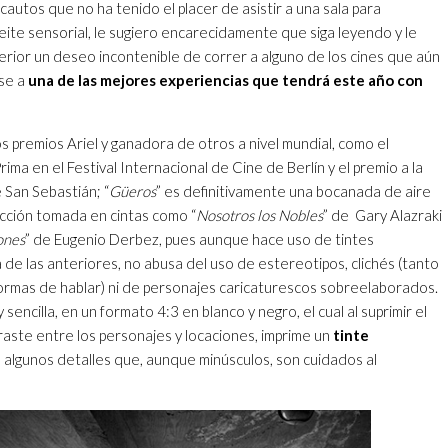
cautos que no ha tenido el placer de asistir a una sala para
ite sensorial, le sugiero encarecidamente que siga leyendo y le
erior un deseo incontenible de correr a alguno de los cines que aún
rse a
una de las mejores experiencias que tendrá este año con
 premios Ariel y ganadora de otros a nivel mundial, como el
ima en el Festival Internacional de Cine de Berlín y el premio a la
e San Sebastián; “
Güeros
” es definitivamente una bocanada de aire
ección tomada en cintas como “
Nosotros los Nobles
” de
Gary Alazraki
ones
” de Eugenio Derbez, pues aunque hace uso de tintes
a de las anteriores, no abusa del uso de estereotipos, clichés (tanto
rmas de hablar) ni de personajes caricaturescos sobreelaborados.
a y sencilla, en un formato 4:3 en blanco y negro, el cual al suprimir el
traste entre los personajes y locaciones, imprime un
tinte
 algunos detalles que, aunque minúsculos, son cuidados al