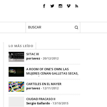
LO MÁS LEÍDO
SITAC XI
portavoz
-
20/12/2012
A ROOM OF ONE’S OWN: LAS
MUJERES CENAN GALLETAS SECAS,
NO PUDÍN
Sandra Sánchez
-
08/06/2015
CARTELES EN EL MAYER
portavoz
-
12/11/2012
CIUDAD FRACASO II
Sergio Gallardo
-
13/10/2015