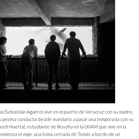
ás
(Sebastián Aguirre) vive en el puerto de Veracruz con su madre,
u pésima conducta decide mandarlo a pasar una temporada con su
och Huerta), estudiante de filosofía en la UNAM que vive en la
omienza el viaje, una toma cerrada de Tomás a bordo de un