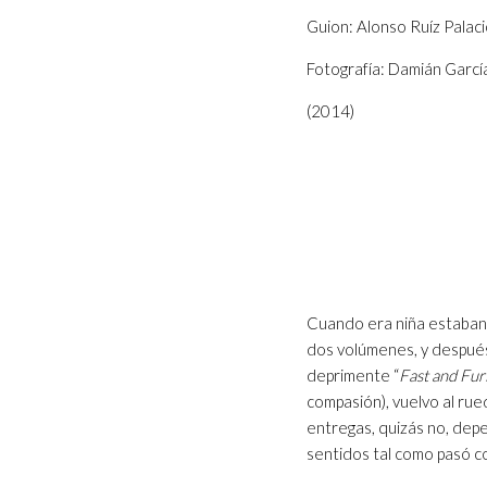
Guion: Alonso Ruíz Palaci
Fotografía: Damián Garcí
(2014)
Cuando era niña estaban d
dos volúmenes, y después
deprimente “
Fast and Fur
compasión), vuelvo al rue
entregas, quizás no, dep
sentidos tal como pasó c