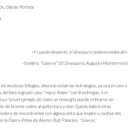
os, Gibrán Portela
a
«Y cuando despertó, el dinosaurio todavía estaba ahí»
-Sombra, “Güeros” (
El Dinosaurio,
Augusto Monterroso)
e moda las trilogías, ahora lo están las tetralogías, ya sea en uno o
 del bien logrado caso “
Harry Potter”
con 8 entregas, o el
ious”
(cruel ejemplo de como un tema gris puede estirarse sin
do de la serie sobre arquitectura y cine. Quizás habrá otras
enderá de encontrarme con alguna cinta que inspire y cautive mis
on la Ópera Prima de Alonso Ruíz Palacios:
“Güeros”.