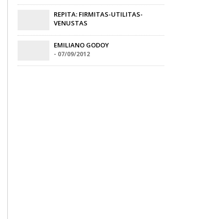
REPITA: FIRMITAS-UTILITAS-
VENUSTAS
Marlen Mendoza
-
18/10/2017
EMILIANO GODOY
-
07/09/2012