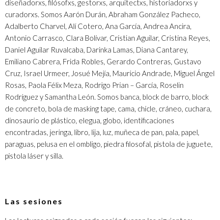
diseñadorxs, filósofxs, gestorxs, arquitectxs, historiadorxs y
curadorxs. Somos Aarón Durán, Abraham González Pacheco,
Adalberto Charvel, Alí Cotero, Ana García, Andrea Ancira,
Antonio Carrasco, Clara Bolívar, Cristian Aguilar, Cristina Reyes,
Daniel Aguilar Ruvalcaba, Darinka Lamas, Diana Cantarey,
Emiliano Cabrera, Frida Robles, Gerardo Contreras, Gustavo
Cruz, Israel Urmeer, Josué Mejía, Mauricio Andrade, Miguel Ángel
Rosas, Paola Félix Meza, Rodrigo Prian – García, Roselin
Rodríguez y Samantha León. Somos banca, block de barro, block
de concreto, bola de masking tape, cama, chicle, cráneo, cuchara,
dinosaurio de plástico, elegua, globo, identificaciones
encontradas, jeringa, libro, lija, luz, muñeca de pan, pala, papel,
paraguas, pelusa en el ombligo, piedra filosofal, pistola de juguete,
pistola láser y silla.
Las sesiones