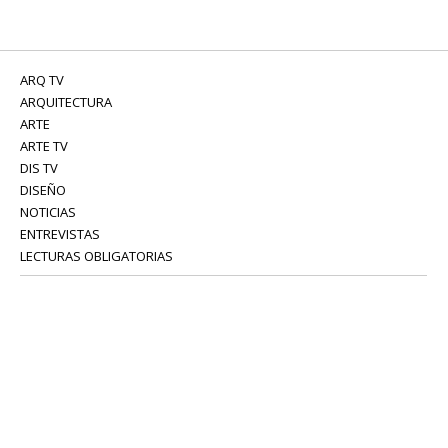
ARQ TV
ARQUITECTURA
ARTE
ARTE TV
DIS TV
DISEÑO
NOTICIAS
ENTREVISTAS
LECTURAS OBLIGATORIAS
SERVICIOS
COLABORADORES
Tel: 52 08 18 75
info@portavoz.tv