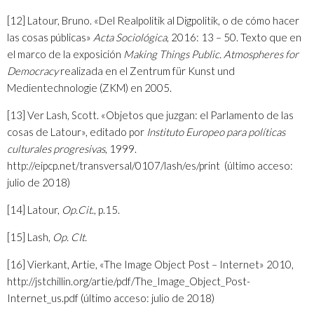
[12]
Latour, Bruno. «Del Realpolitik al Digpolitik, o de cómo hacer
las cosas públicas»
Acta Sociológica
, 2016: 13 – 50. Texto que en
el marco de la exposición
Making Things Public. Atmospheres for
Democracy
realizada en el Zentrum für Kunst und
Medientechnologie (ZKM) en 2005.
[13]
Ver Lash, Scott. «Objetos que juzgan: el Parlamento de las
cosas de Latour», editado por
Instituto Europeo para políticas
culturales progresivas
, 1999.
http://eipcp.net/transversal/0107/lash/es/print
(último acceso:
julio de 2018)
[14]
Latour,
Op.Cit
., p.15.
[15]
Lash,
Op. CIt.
[16]
Vierkant, Artie, «The Image Object Post – Internet» 2010,
http://jstchillin.org/artie/pdf/The_Image_Object_Post-
Internet_us.pdf
(último acceso: julio de 2018)