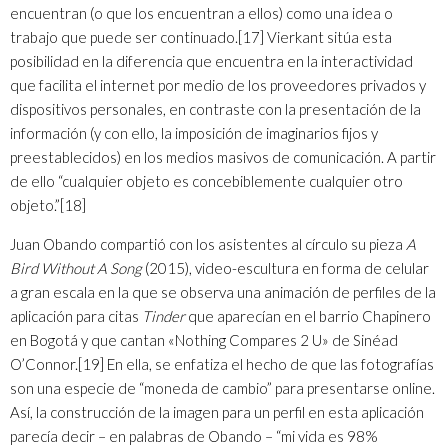
encuentran (o que los encuentran a ellos) como una idea o
trabajo que puede ser continuado.
[17]
Vierkant sitúa esta
posibilidad en la diferencia que encuentra en la interactividad
que facilita el internet por medio de los proveedores privados y
dispositivos personales, en contraste con la presentación de la
información (y con ello, la imposición de imaginarios fijos y
preestablecidos) en los medios masivos de comunicación. A partir
de ello “cualquier objeto es concebiblemente cualquier otro
objeto.”
[18]
Juan Obando compartió con los asistentes al círculo su pieza
A
Bird Without A Song
(2015), video-escultura en forma de celular
a gran escala en la que se observa una animación de perfiles de la
aplicación para citas
Tinder
que aparecían en el barrio Chapinero
en Bogotá y que cantan «Nothing Compares 2 U» de Sinéad
O’Connor.
[19]
En ella, se enfatiza el hecho de que las fotografías
son una especie de “moneda de cambio” para presentarse online.
Así, la construcción de la imagen para un perfil en esta aplicación
parecía decir – en palabras de Obando – “mi vida es 98%