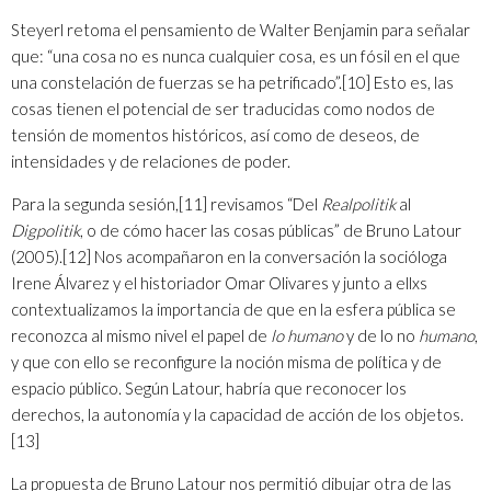
Steyerl retoma el pensamiento de Walter Benjamin para señalar
que: “una cosa no es nunca cualquier cosa, es un fósil en el que
una constelación de fuerzas se ha petrificado”.
[10]
Esto es, las
cosas tienen el potencial de ser traducidas como nodos de
tensión de momentos históricos, así como de deseos, de
intensidades y de relaciones de poder.
Para la segunda sesión,
[11]
revisamos “Del
Realpolitik
al
Digpolitik
, o de cómo hacer las cosas públicas” de Bruno Latour
(2005).
[12]
Nos acompañaron en la conversación la socióloga
Irene Álvarez y el historiador Omar Olivares y junto a ellxs
contextualizamos la importancia de que en la esfera pública se
reconozca al mismo nivel el papel de
lo humano
y de lo no
humano
,
y que con ello se reconfigure la noción misma de política y de
espacio público. Según Latour, habría que reconocer los
derechos, la autonomía y la capacidad de acción de los objetos.
[13]
La propuesta de Bruno Latour nos permitió dibujar otra de las