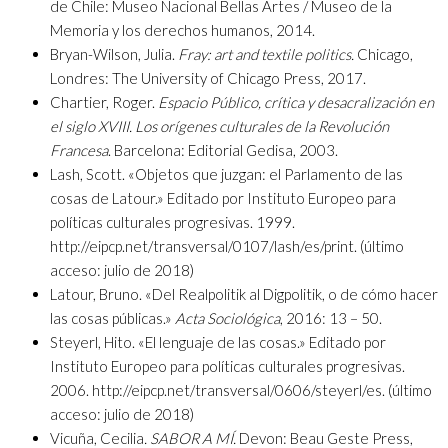
de Chile: Museo Nacional Bellas Artes / Museo de la
Memoria y los derechos humanos, 2014.
Bryan-Wilson, Julia.
Fray: art and textile politics.
Chicago,
Londres: The University of Chicago Press, 2017.
Chartier, Roger.
Espacio Público, crítica y desacralización en
el siglo XVIII. Los orígenes culturales de la Revolución
Francesa
. Barcelona: Editorial Gedisa, 2003.
Lash, Scott. «Objetos que juzgan: el Parlamento de las
cosas de Latour.» Editado por Instituto Europeo para
políticas culturales progresivas. 1999.
http://eipcp.net/transversal/0107/lash/es/print. (último
acceso: julio de 2018)
Latour, Bruno. «Del Realpolitik al Digpolitik, o de cómo hacer
las cosas públicas.»
Acta Sociológica
, 2016: 13 – 50.
Steyerl, Hito. «El lenguaje de las cosas.» Editado por
Instituto Europeo para políticas culturales progresivas.
2006. http://eipcp.net/transversal/0606/steyerl/es. (último
acceso: julio de 2018)
Vicuña, Cecilia
. SABOR A MÍ.
Devon: Beau Geste Press,