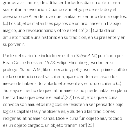
grados alarmantes, decidí hacer todos los días un objeto para
sustentar la revolución. Cuando vino el golpe de estado y el
asesinato de Allende tuve que cambiar el sentido de mis objetos.
(…) Los objetos matan tres pájaros de un tiro: hacer un trabajo
mágico, uno revolucionario y otro estético”.
[21]
Cada día un
amuleto fincaba una historia: en su tradición, en su presente y en
su porvenir.
Parte del diario fue incluido en el libro
Sabor A Mí
, publicado por
Beau Geste Press en 1973. Felipe Ehrenberg escribe en su
prólogo: “Sabor A Mí, libro precario y peligroso, es el primer aullido
de la conciencia creativa chilena, apareciendo a escasos dos
meses de haber sido violado el presente y el futuro chileno (…)
Subraya el hecho de que Latinoamérica no puede hablar en plena
libertad más que desde el exilio”.
[22]
Los objetos que Vicuña
convoca son amuletos mágicos: se resisten a ser pensados bajo
lógicas capitalistas y neoliberales, y aluden a las tradiciones
indígenas latinoamericanas. Dice Vicuña “un objeto muy tocado
es un objeto cargado, un objeto transmisor.”
[23]