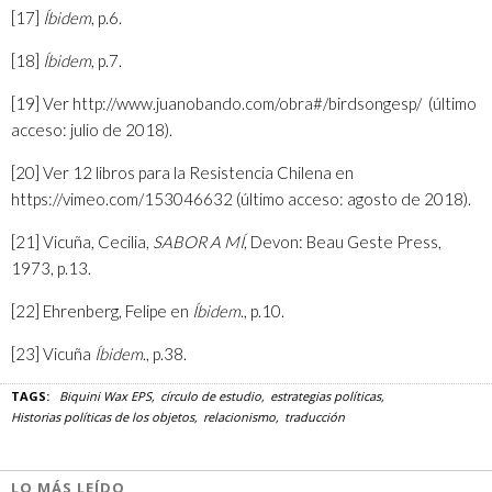
[17]
Íbidem
, p.6.
[18]
Íbidem
, p.7.
[19]
Ver
http://www.juanobando.com/obra#/birdsongesp/
(último
acceso: julio de 2018).
[20]
Ver 12 libros para la Resistencia Chilena en
https://vimeo.com/153046632
(último acceso: agosto de 2018).
[21]
Vicuña, Cecilia,
SABOR A MÍ
, Devon: Beau Geste Press,
1973, p.13.
[22]
Ehrenberg, Felipe en
Íbidem
., p.10.
[23]
Vicuña
Íbidem
., p.38.
TAGS:
Biquini Wax EPS
círculo de estudio
estrategias políticas
Historias políticas de los objetos
relacionismo
traducción
LO MÁS LEÍDO