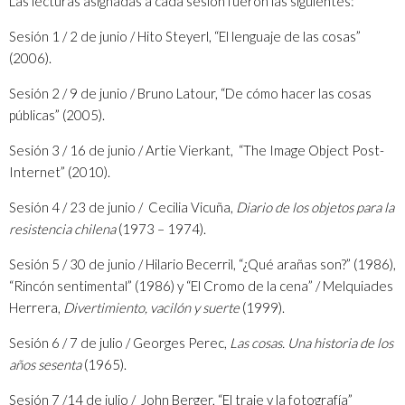
Las lecturas asignadas a cada sesión fueron las siguientes:
Sesión 1 / 2 de junio / Hito Steyerl, “El lenguaje de las cosas”
(2006).
Sesión 2 / 9 de junio / Bruno Latour, “De cómo hacer las cosas
públicas” (2005).
Sesión 3 / 16 de junio / Artie Vierkant, “The Image Object Post-
Internet” (2010).
Sesión 4 / 23 de junio / Cecilia Vicuña,
Diario de los objetos para la
resistencia chilena
(1973 – 1974).
Sesión 5 / 30 de junio / Hilario Becerril, “¿Qué arañas son?” (1986),
“Rincón sentimental” (1986) y “El Cromo de la cena” / Melquiades
Herrera,
Divertimiento, vacilón y suerte
(1999).
Sesión 6 / 7 de julio / Georges Perec,
Las cosas. Una historia de los
años sesenta
(1965).
Sesión 7 /14 de julio / John Berger, “El traje y la fotografía”