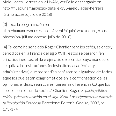
Melquiades Herrera en la UNAM, ver Folio descargable en
http://muac.unam.mx/expo-detalle-135-melquiades-herrera
(último acceso: julio de 2018)
[3]
Toda la programación en
http://humanresourcesla.com/event/biquini-wax-a-dangerous-
obsession/
(último acceso: julio de 2018)
[4]
Tal como ha señalado Roger Chartier para los cafés, salones y
periódicos en la Francia del siglo XVIII, estos se basaron “en
principios inéditos: el libre ejercicio de la crítica, cuyo monopolio
se quita a las instituciones (eclesiásticas, académicas y
administrativas) que pretendían confiscarlo; la igualdad de todos
aquellos que están comprometidos en la confrontación de las
opiniones e ideas, sean cuales fueren las diferencias (…) que los
separen en el mundo social…” Chartier, Roger,
Espacio público,
crítica y desacralización en el siglo XVIII. Los orígenes culturales de
la Revolución Francesa
, Barcelona: Editorial Gedisa, 2003, pp.
173-174