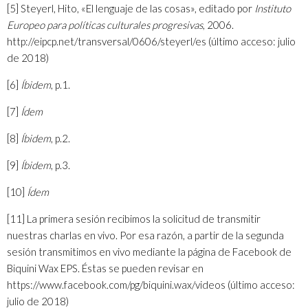
[5]
Steyerl, Hito, «El lenguaje de las cosas», editado por
Instituto
Europeo para políticas culturales progresivas
, 2006.
http://eipcp.net/transversal/0606/steyerl/es
(último acceso: julio
de 2018)
[6]
Íbidem
, p.1.
[7]
Ídem
[8]
Íbidem
, p.2.
[9]
Íbidem
, p.3.
[10]
Ídem
[11]
La primera sesión recibimos la solicitud de transmitir
nuestras charlas en vivo. Por esa razón, a partir de la segunda
sesión transmitimos en vivo mediante la página de Facebook de
Biquini Wax EPS. Éstas se pueden revisar en
https://www.facebook.com/pg/biquini.wax/videos
(último acceso:
julio de 2018)