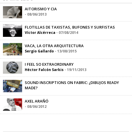
AITORISMO Y CIA
-
08/06/2013
FLOTILLAS DE TAXISTAS, BUFONES Y SURFISTAS
Víctor Alcérreca
-
07/08/2014
VACA, LA OTRA ARQUITECTURA
Sergio Gallardo
-
13/08/2015
I FEEL SO EXTRAORDINARY
Héctor Falcón Sarkis
-
19/11/2013
SOUND INSCRIPTIONS ON FABRIC: ¿DIBUJOS READY
MADE?
Sandra Sánchez
-
09/08/2016
AXEL ARAÑÓ
-
08/06/2012