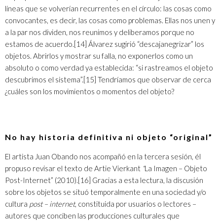
líneas que se volverían recurrentes en el círculo: las cosas como
convocantes, es decir, las cosas como problemas. Ellas nos unen y
a la par nos dividen, nos reunimos y deliberamos porque no
estamos de acuerdo.
[14]
Álvarez sugirió “descajanegrizar” los
objetos. Abrirlos y mostrar su falla, no exponerlos como un
absoluto o como verdad ya establecida: “si rastreamos el objeto
descubrimos el sistema”.
[15]
Tendríamos que observar de cerca
¿cuáles son los movimientos o momentos del objeto?
No hay historia definitiva ni objeto “original”
El artista Juan Obando nos acompañó en la tercera sesión, él
propuso revisar el texto de Artie Vierkant
“
La Imagen – Objeto
Post-Internet” (2010).
[16]
Gracias a esta lectura, la discusión
sobre los objetos se situó temporalmente en una sociedad y/o
cultura
post – internet
, constituida por usuarios o lectores –
autores que conciben las producciones culturales que