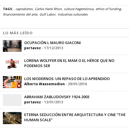
TAGS:
capitalismo
Carlos Hank Rhon
cultura hegemónica
ethics of funding
financiamiento del arte
Gulf Labor
industrias culturales
LO MÁS LEÍDO
OCUPACIÓN L MAURO GIACONI
portavoz
-
17/12/2013
LORENA WOLFFER EN EL MAM O EL HÉROE QUE NO
PODEMOS SER
Sandra Sánchez
-
10/08/2015
LOS MODERNOS: UN REPASO DE LO APRENDIDO
Alberto Waxsemodion
-
29/01/2016
ABRAHAM ZABLUDOVSKY 1924-2003
portavoz
-
13/01/2013
ETERNA SEDUCCIÓN ENTRE ARQUITECTURA Y CINE “THE
HUMAN SCALE”
Marlen Mendoza
-
14/07/2016