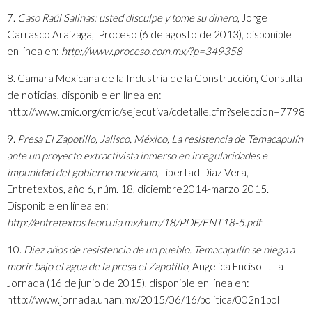
7.
Caso Raúl Salinas: usted disculpe y tome su dinero
, Jorge
Carrasco Araizaga, Proceso (6 de agosto de 2013), disponible
en línea en:
http://www.proceso.com.mx/?p=349358
8. Camara Mexicana de la Industria de la Construcción, Consulta
de noticias, disponible en línea en:
http://www.cmic.org/cmic/sejecutiva/cdetalle.cfm?seleccion=7798
9.
Presa El Zapotillo, Jalisco, México, La resistencia de Temacapulín
ante un proyecto extractivista inmerso en irregularidades e
impunidad del gobierno mexicano,
Libertad Díaz Vera,
Entretextos, año 6, núm. 18, diciembre2014-marzo 2015.
Disponible en línea en:
http://entretextos.leon.uia.mx/num/18/PDF/ENT18-5.pdf
10.
Diez años de resistencia de un pueblo. Temacapulín se niega a
morir bajo el agua de la presa el Zapotillo,
Angelica Enciso L. La
Jornada (16 de junio de 2015), disponible en línea en:
http://www.jornada.unam.mx/2015/06/16/politica/002n1pol