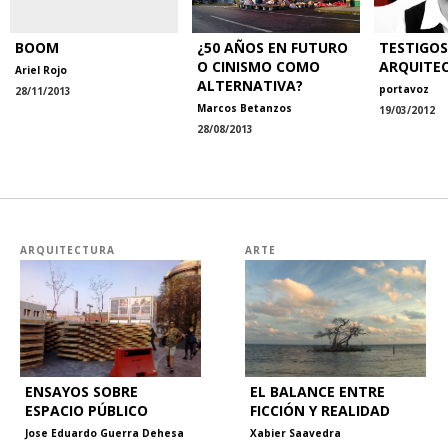
BOOM
¿50 AÑOS EN FUTURO
TESTIGOS
O CINISMO COMO
ARQUITE
Ariel Rojo
ALTERNATIVA?
portavoz
28/11/2013
Marcos Betanzos
19/03/2012
28/08/2013
ARQUITECTURA
ARTE
ENSAYOS SOBRE
EL BALANCE ENTRE
ESPACIO PÚBLICO
FICCIÓN Y REALIDAD
Jose Eduardo Guerra Dehesa
Xabier Saavedra