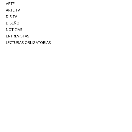
ARTE
ARTE TV
DIS TV
DISEÑO
NOTICIAS
ENTREVISTAS
LECTURAS OBLIGATORIAS
SERVICIOS
COLABORADORES
Tel: 52 08 18 75
info@portavoz.tv
Términos y Condiciones
Política de Privacidad