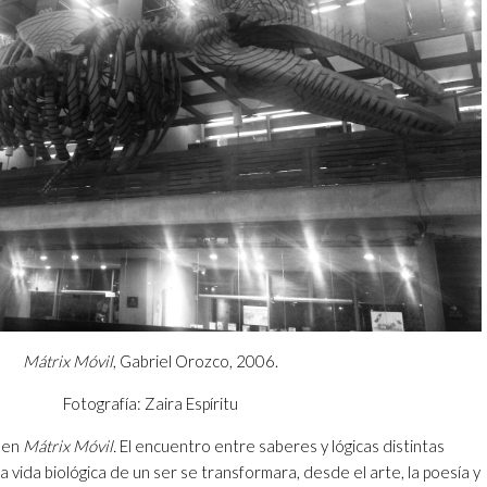
Mátrix Móvil
, Gabriel Orozco, 2006.
Fotografía: Zaira Espíritu
n en
Mátrix Móvil.
El encuentro entre saberes y lógicas distintas
la vida biológica de un ser se transformara, desde el arte, la poesía y