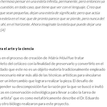
a hermoso pensar en una estela infinita, permanente, pero entonces ya
a cuestión, en todo caso, que tiene que ver con el lenguaje. Creo que
que sean pequeñas, dejan una estela de significado; pero que actúa
 estela en el mar, que de pronto parece que se pierde, pero nunca del
a ahí, en el horizonte. Ahora imagínate la estela que puede dejar una
.
[4]
 el arte y la ciencia
s en el proceso de creación de
Mátrix Móvil
fue tratar
to del cetáceo con la finalidad de preservarlo y convertirlo en el
 dado que este no es un objeto-materia tradicionalmente empleado
necesario mirar más allá de las técnicas artísticas para vincularse
cer un intercambio que lograra realizar la pieza. El desafío de
pender su descomposición fue la razón por la que se buscó e invitó
tas en conservación osteológica para llevar a cabo la tarea de
el artista” que es como metafóricamente describe el Dr. Eduardo
y otro biólogo realizaron para este proyecto.