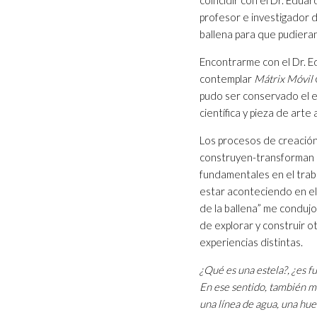
profesor e investigador d
ballena para que pudiera
Encontrarme con el Dr. E
contemplar
Mátrix Móvil
pudo ser conservado el e
científica y pieza de arte
Los procesos de creación
construyen-transforman lo
fundamentales en el traba
estar aconteciendo en el t
de la ballena” me condujo
de explorar y construir o
experiencias distintas.
¿Qué es una estela?, ¿es f
En ese sentido, también mi 
una línea de agua, una hue