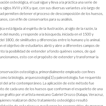
ión osteológica, el cual sigue y lleva a la práctica una serie de
 siglos XVIII y XIX y que, con sus diversas variantes a lo largo de
lidad permiten detener el proceso de descomposición de los huesos,
os, con el fin de conservarlos para su análisis.
 está ligada al espíritu de la Ilustración, al siglo de la razón, la
ión del mundo, y responde a la búsqueda, iniciada en el 1500 y
del 1800, de similitudes y diferencias entre lo humano y lo animal.
 el objetivo de estudiarlos abrió y abre a diferentes campos de
ento la posibilidad de entender a fondo quiénes somos, de qué
ncionamos, esto con el propósito de extender y transformar la
onservación osteológica, primordialmente empleado con fines
s como la biología, arqueozoología
[1]
y paleontología, fue requerido
el del arte contemporáneo. La aplicación de este método fue
ento de cada uno de los huesos que conforman el esqueleto de una
con grafito por el artista mexicano Gabriel Orozco (Xalapa, Veracruz,
 quienes realizaron dicho tratamiento osteológico resultó
olidación de esta pieza ya que fueron los responsables de preparar