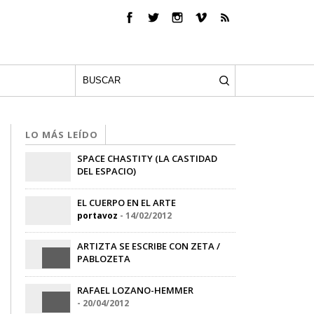
LO MÁS LEÍDO
SPACE CHASTITY (LA CASTIDAD
DEL ESPACIO)
Gerardo Recoder
-
30/10/2013
EL CUERPO EN EL ARTE
portavoz
-
14/02/2012
ARTIZTA SE ESCRIBE CON ZETA /
PABLOZETA
-
03/05/2012
RAFAEL LOZANO-HEMMER
-
20/04/2012