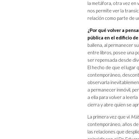
la metáfora, otra vez en 
nos permite ver la transic
relación como parte de un
¿Por qué volver a pensa
pública en el edificio d
ballena, al permanecer su
entre libros, posee una p
ser repensada desde dive
El hecho de que el lugar 
contemporáneo, descontext
observarla inevitablement
a permanecer inmóvil, pe
a ella para volver a leer
cierra y abre quien se apr
La primera vez que vi
Mát
contemporáneo, años desp
las relaciones que despli
coincidir con el Dr. Edua