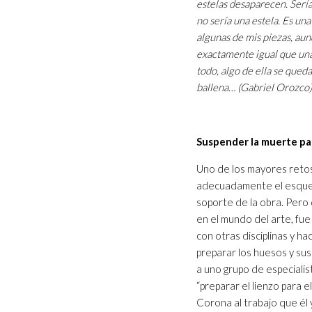
estelas desaparecen. Serí
no sería una estela. Es un
algunas de mis piezas, aun
exactamente igual que una
todo, algo de ella se qued
ballena… (Gabriel Orozco)
Suspender la muerte para
Uno de los mayores reto
adecuadamente el esquele
soporte de la obra. Pero
en el mundo del arte, fue 
con otras disciplinas y ha
preparar los huesos y sus
a uno grupo de especialis
“preparar el lienzo para 
Corona al trabajo que él 