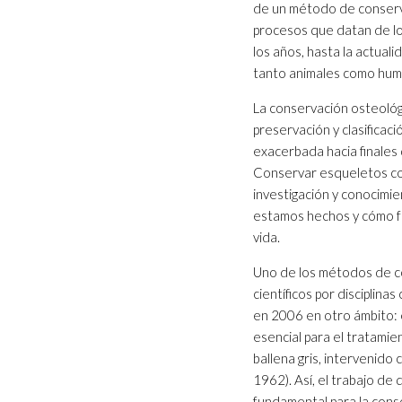
de un método de conservac
procesos que datan de los
los años, hasta la actua
tanto animales como human
La conservación osteológica
preservación y clasificac
exacerbada hacia finales 
Conservar esqueletos con
investigación y conocimi
estamos hechos y cómo fu
vida.
Uno de los métodos de c
científicos por disciplina
en 2006 en otro ámbito: 
esencial para el tratami
ballena gris, intervenido 
1962). Así, el trabajo de
fundamental para la cons