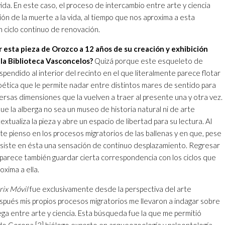
vida. En este caso, el proceso de intercambio entre arte y ciencia
ión de la muerte a la vida, al tiempo que nos aproxima a esta
 ciclo continuo de renovación.
r esta pieza de Orozco a 12 años de su creación y exhibición
e la Biblioteca Vasconcelos?
Quizá porque este esqueleto de
spendido al interior del recinto en el que literalmente parece flotar
oética que le permite nadar entre distintos mares de sentido para
rsas dimensiones que la vuelven a traer al presente una y otra vez.
que la alberga no sea un museo de historia natural ni de arte
ualiza la pieza y abre un espacio de libertad para su lectura. Al
e pienso en los procesos migratorios de las ballenas y en que, pese
rsiste en ésta una sensación de continuo desplazamiento. Regresar
la parece también guardar cierta correspondencia con los ciclos que
oxima a ella.
rix Móvil
fue exclusivamente desde la perspectiva del arte
ués mis propios procesos migratorios me llevaron a indagar sobre
ega entre arte y ciencia. Esta búsqueda fue la que me permitió
rdo Corona,
[3]
biólogo experto en arqueozoología y paleontología,