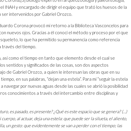
el INAH y encargado de dirigir el equipo que trató los huesos de la
n ser intervenidos por Gabriel Orozco.
duardo Corona provocó mi retorno a la Biblioteca Vasconcelos para
con nuevos ojos. Gracias a él conocí el método y proceso por el que
squeleto, lo que ha permitido su permanencia como referencia
 a través del tiempo.
, así como el tiempo en tanto que elemento desde el cual se
s sentidos y significados de las cosas, son dos aspectos
jo de Gabriel Orozco, a quien le interesan las obras que en su
iempo, en sus palabras, “dejan una estela”. Para mí “seguir la estela
 a navegar por nuevas aguas desde las cuales se abrió la posibilidad
tros conocimientos a través del intercambio entre disciplinas y
uturo, es pasado, es presente? ¿Qué es este espacio que se genera? (…)
cuerpo, al actuar, deja una estela: que puede ser la silueta, el aliento,
lla, un gesto: que evidentemente se van a perder con el tiempo; las