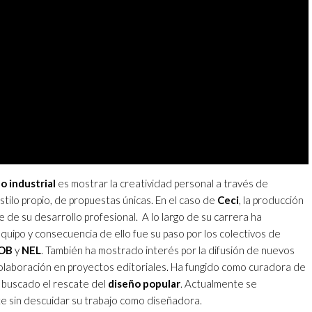
o industrial
es mostrar la creatividad personal a través de
stilo propio, de propuestas únicas. En el caso de
Ceci
, la producción
e de su desarrollo profesional. A lo largo de su carrera ha
quipo y consecuencia de ello fue su paso por los colectivos de
OB
y
NEL
. También ha mostrado interés por la difusión de nuevos
colaboración en proyectos editoriales. Ha fungido como curadora de
 buscado el rescate del
diseño popular
. Actualmente se
sin descuidar su trabajo como diseñadora.