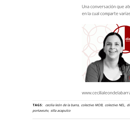
Una conversación que atr
en la cual comparte varia
www.cecilialeondelabarr
TAGS:
cecilia león de la barra
colectivo MOB
colectivo NEL
d
portavoztv
silla acapulco