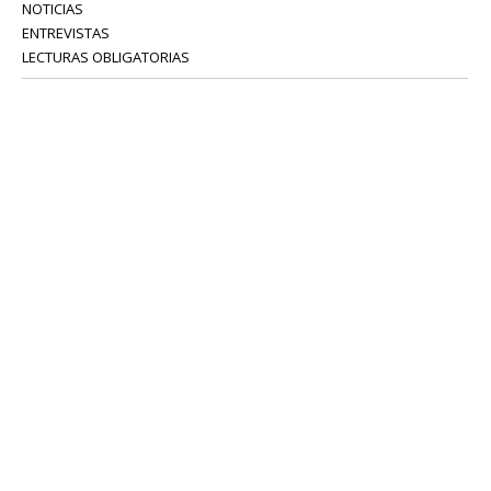
NOTICIAS
ENTREVISTAS
LECTURAS OBLIGATORIAS
SERVICIOS
COLABORADORES
Tel: 52 08 18 75
info@portavoz.tv
Términos y Condiciones
Política de Privacidad
CONTÁCTANOS