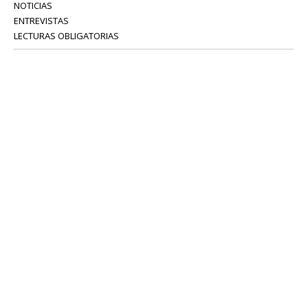
NOTICIAS
ENTREVISTAS
LECTURAS OBLIGATORIAS
SERVICIOS
COLABORADORES
Tel: 52 08 18 75
info@portavoz.tv
Términos y Condiciones
Política de Privacidad
CONTÁCTANOS