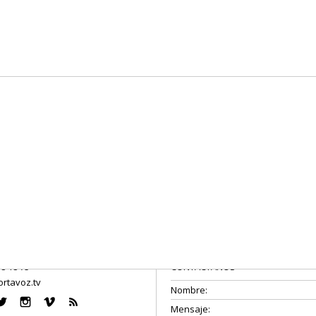
08 18 75
CONTÁCTANOS
rtavoz.tv