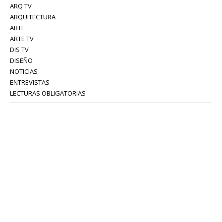
ARQ TV
ARQUITECTURA
ARTE
ARTE TV
DIS TV
DISEÑO
NOTICIAS
ENTREVISTAS
LECTURAS OBLIGATORIAS
SERVICIOS
COLABORADORES
Tel: 52 08 18 75
info@portavoz.tv
Términos y Condiciones
Política de Privacidad