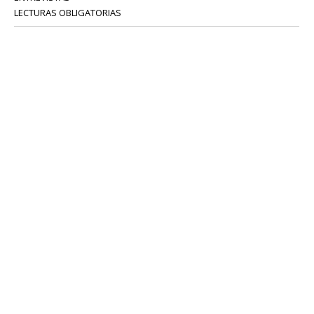
LECTURAS OBLIGATORIAS
SERVICIOS
COLABORADORES
Tel: 52 08 18 75
info@portavoz.tv
Términos y Condiciones
Política de Privacidad
CONTÁCTANOS