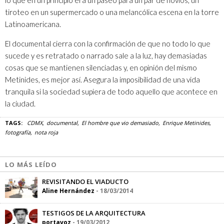
lo que en un principio era un paseo para un par de novios, un
tiroteo en un supermercado o una melancólica escena en la torre
Latinoamericana.
El documental cierra con la confirmación de que no todo lo que
sucede y es retratado o narrado sale a la luz, hay demasiadas
cosas que se mantienen silenciadas y, en opinión del mismo
Metinides, es mejor así. Asegura la imposibilidad de una vida
tranquila si la sociedad supiera de todo aquello que acontece en
la ciudad.
TAGS:
CDMX
documental
El hombre que vio demasiado
Enrique Metinides
fotografía
nota roja
LO MÁS LEÍDO
REVISITANDO EL VIADUCTO
Aline Hernández
-
18/03/2014
TESTIGOS DE LA ARQUITECTURA
portavoz
-
19/03/2012