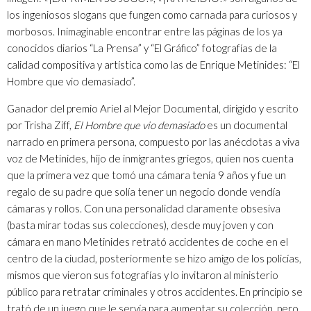
los ingeniosos slogans que fungen como carnada para curiosos y
morbosos. Inimaginable encontrar entre las páginas de los ya
conocidos diarios “La Prensa” y “El Gráfico” fotografías de la
calidad compositiva y artística como las de Enrique Metinides: “El
Hombre que vio demasiado”.
Ganador del premio Ariel al Mejor Documental, dirigido y escrito
por Trisha Ziff,
El Hombre que vio demasiado
es un documental
narrado en primera persona, compuesto por las anécdotas a viva
voz de Metinides, hijo de inmigrantes griegos, quien nos cuenta
que la primera vez que tomó una cámara tenía 9 años y fue un
regalo de su padre que solía tener un negocio donde vendía
cámaras y rollos. Con una personalidad claramente obsesiva
(basta mirar todas sus colecciones), desde muy joven y con
cámara en mano Metinides retrató accidentes de coche en el
centro de la ciudad, posteriormente se hizo amigo de los policías,
mismos que vieron sus fotografías y lo invitaron al ministerio
público para retratar criminales y otros accidentes. En principio se
trató de un juego que le servía para aumentar su colección, pero