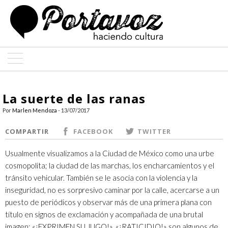
ARTE
La suerte de las ranas
ARQUITECTURA
Por
Marlen Mendoza
- 13/07/2017
DISEÑO
COMPARTIR
FACEBOOK
TWITTER
ENTREVISTAS
Usualmente visualizamos a la Ciudad de México como una urbe
cosmopolita; la ciudad de las marchas, los encharcamientos y el
COLABORADORES
tránsito vehicular. También se le asocia con la violencia y la
inseguridad, no es sorpresivo caminar por la calle, acercarse a un
puesto de periódicos y observar más de una primera plana con
título en signos de exclamación y acompañada de una brutal
imagen: «¡EXPRIMEN SU JUGO!», «¡RATICIDIO!» son algunos de