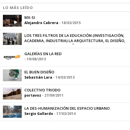
LO MÁS LEÍDO
MX-SI
Alejandro Cabrera
-
18/02/2015
LOS TRES FILTROS DE LA EDUCACIÓN (INVESTIGACIÓN,
ACADEMIA, INDUSTRIA) LA ARQUITECTURA, EL DISEÑO,
EL ARTE ¿SE PUEDEN ENSEÑAR?
Emmanuel Ruffo
-
17/09/2014
GALERÍAS EN LA RED
-
19/08/2013
EL BUEN DISEÑO
Sebastián Lara
-
14/03/2013
COLECTIVO TRIODO
portavoz
-
27/09/2011
LA DES-HUMANIZACIÓN DEL ESPACIO URBANO
Sergio Gallardo
-
17/03/2014