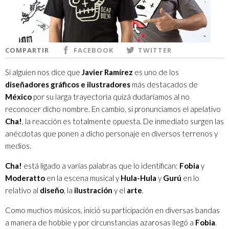
COMPARTIR
FACEBOOK
TWITTER
Si alguien nos dice que
Javier Ramírez
es uno de los
diseñadores gráficos e ilustradores
más destacados de
México
por su larga trayectoria quizá dudaríamos al no
reconocer dicho nombre. En cambio, si pronunciamos el apelativo
Cha!
, la reacción es totalmente opuesta. De inmediato surgen las
anécdotas que ponen a dicho personaje en diversos terrenos y
medios.
Cha!
está ligado a varias palabras que lo identifican:
Fobia
y
Moderatto
en la escena musical y
Hula-Hula
y
Gurú
en lo
relativo al
diseño
, la
ilustración
y el
arte
.
Como muchos músicos, inició su participación en diversas bandas
a manera de hobbie y por circunstancias azarosas llegó a
Fobia
.