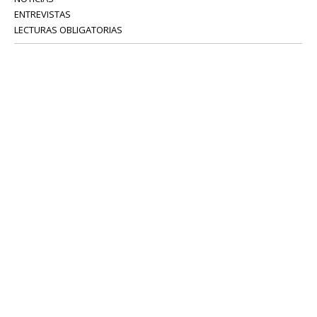
ENTREVISTAS
LECTURAS OBLIGATORIAS
SERVICIOS
COLABORADORES
Tel: 52 08 18 75
info@portavoz.tv
Términos y Condiciones
Política de Privacidad
CONTÁCTANOS