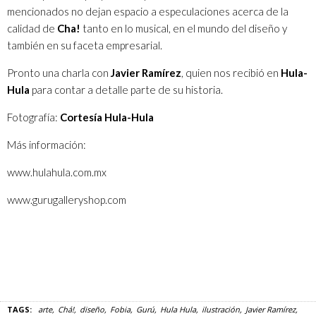
mencionados no dejan espacio a especulaciones acerca de la
calidad de
Ch
a
!
tanto en lo musical, en el mundo del diseño y
también en su faceta empresarial.
Pronto una charla con
Javier Ramírez
, quien nos recibió en
Hula-
Hula
para contar a detalle parte de su historia.
Fotografía:
Cortesía Hula-Hula
Más información:
www.hulahula.com.mx
www.gurugalleryshop.com
TAGS:
arte
Chá!
diseño
Fobia
Gurú
Hula Hula
ilustración
Javier Ramírez