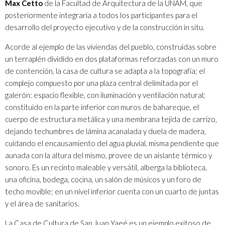
Max Cetto
de la Facultad de Arquitectura de la UNAM, que
posteriormente integraría a todos los participantes para el
desarrollo del proyecto ejecutivo y de la construcción in situ.
Acorde al ejemplo de las viviendas del pueblo, construidas sobre
un terraplén dividido en dos plataformas reforzadas con un muro
de contención, la casa de cultura se adapta a la topografía; el
complejo compuesto por una plaza central delimitada por el
galerón: espacio flexible, con iluminación y ventilación natural;
constituido en la parte inferior con muros de bahareque, el
cuerpo de estructura metálica y una membrana tejida de carrizo,
dejando techumbres de lámina acanalada y duela de madera,
cuidando el encausamiento del agua pluvial, misma pendiente que
aunada con la altura del mismo, provee de un aislante térmico y
sonoro. Es un recinto maleable y versátil, alberga la biblioteca,
una oficina, bodega, cocina, un salón de músicos y un foro de
techo movible; en un nivel inferior cuenta con un cuarto de juntas
y el área de sanitarios.
La Casa de Cultura de San Juan Yaeé es un ejemplo exitoso de