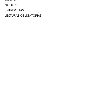
NOTICIAS
ENTREVISTAS
LECTURAS OBLIGATORIAS
SERVICIOS
COLABORADORES
Tel: 52 08 18 75
info@portavoz.tv
Términos y Condiciones
Política de Privacidad
CONTÁCTANOS