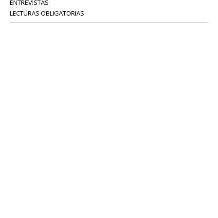
ENTREVISTAS
LECTURAS OBLIGATORIAS
SERVICIOS
COLABORADORES
Tel: 52 08 18 75
info@portavoz.tv
Términos y Condiciones
Política de Privacidad
CONTÁCTANOS