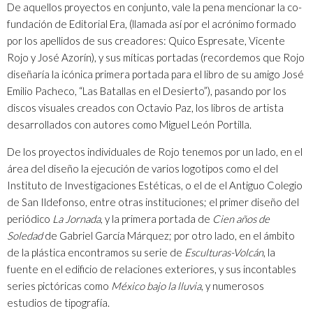
De aquellos proyectos en conjunto, vale la pena mencionar la co-
fundación de Editorial Era, (llamada así por el acrónimo formado
por los apellidos de sus creadores: Quico Espresate, Vicente
Rojo y José Azorín), y sus míticas portadas (recordemos que Rojo
diseñaría la icónica primera portada para el libro de su amigo José
Emilio Pacheco, “Las Batallas en el Desierto”), pasando por los
discos visuales creados con Octavio Paz, los libros de artista
desarrollados con autores como Miguel León Portilla.
De los proyectos individuales de Rojo tenemos por un lado, en el
área del diseño la ejecución de varios logotipos como el del
Instituto de Investigaciones Estéticas, o el de el Antiguo Colegio
de San Ildefonso, entre otras instituciones; el primer diseño del
periódico
La Jornada
, y la primera portada de
Cien años de
Soledad
de Gabriel García Márquez; por otro lado, en el ámbito
de la plástica encontramos su serie de
Esculturas-Volcán
, la
fuente en el edificio de relaciones exteriores, y sus incontables
series pictóricas como
México bajo la lluvia
, y numerosos
estudios de tipografía.