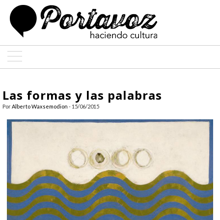
ARTE
Las formas y las palabras
ARQUITECTURA
Por
Alberto Waxsemodion
- 15/06/2015
DISEÑO
ENTREVISTAS
COLABORADORES