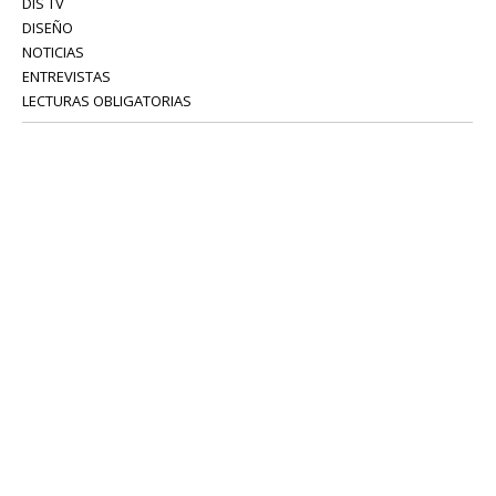
DIS TV
DISEÑO
NOTICIAS
ENTREVISTAS
LECTURAS OBLIGATORIAS
SERVICIOS
COLABORADORES
Tel: 52 08 18 75
info@portavoz.tv
Términos y Condiciones
Política de Privacidad
CONTÁCTANOS