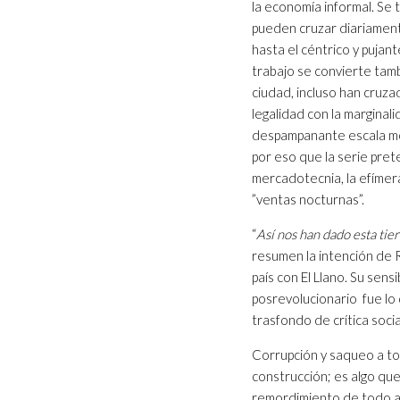
la economía informal. Se
pueden cruzar diariament
hasta el céntrico y pujan
trabajo se convierte tamb
ciudad, incluso han cruza
legalidad con la marginal
despampanante escala mon
por eso que la serie pre
mercadotecnia, la efímera
”ventas nocturnas”.
“
Así nos han dado esta tie
resumen la intención de R
país con El Llano. Su sens
posrevolucionario
fue lo
trasfondo de crítica socia
Corrupción y saqueo a tod
construcción; es algo que 
remordimiento de todo a