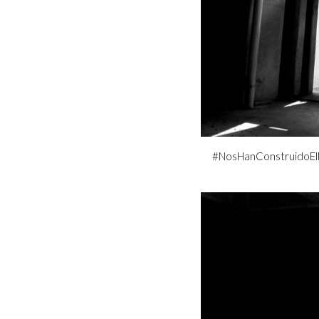
#NosHanConstruidoElM