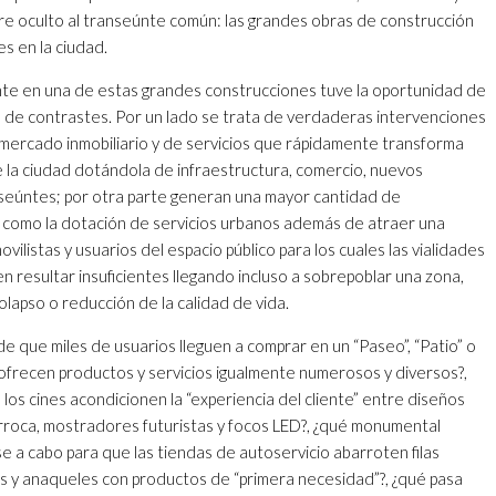
pre oculto al transeúnte común: las grandes obras de construcción
s en la ciudad.
te en una de estas grandes construcciones tuve la oportunidad de
de contrastes. Por un lado se trata de verdaderas intervenciones
ercado inmobiliario y de servicios que rápidamente transforma
la ciudad dotándola de infraestructura, comercio, nuevos
seúntes; por otra parte generan una mayor cantidad de
 como la dotación de servicios urbanos además de atraer una
ilistas y usuarios del espacio público para los cuales las vialidades
en resultar insuficientes llegando incluso a sobrepoblar una zona,
lapso o reducción de la calidad de vida.
e que miles de usuarios lleguen a comprar en un “Paseo”, “Patio” o
 ofrecen productos y servicios igualmente numerosos y diversos?,
los cines acondicionen la “experiencia del cliente” entre diseños
rroca, mostradores futuristas y focos LED?, ¿qué monumental
e a cabo para que las tiendas de autoservicio abarroten filas
s y anaqueles con productos de “primera necesidad”?, ¿qué pasa