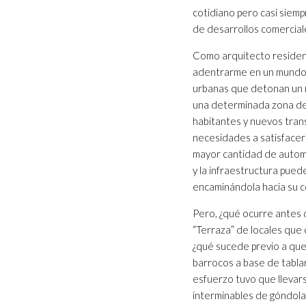
cotidiano pero casi siem
de desarrollos comerciale
Como arquitecto residen
adentrarme en un mundo 
urbanas que detonan un m
una determinada zona de 
habitantes y nuevos tran
necesidades a satisfacer
mayor cantidad de automov
y la infraestructura pued
encaminándola hacia su co
Pero, ¿qué ocurre antes d
“Terraza” de locales que
¿qué sucede previo a que 
barrocos a base de tabla
esfuerzo tuvo que llevars
interminables de góndola