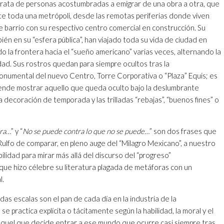
 trata de personas acostumbradas a emigrar de una obra a otra, que
e toda una metrópoli, desde las remotas periferias donde viven
te barrio con su respectivo centro comercial en construcción. Su
ién en su “esfera pública”, han viajado toda su vida de ciudad en
do la frontera hacia el “sueño americano” varias veces, alternando la
idad. Sus rostros quedan para siempre ocultos tras la
umental del nuevo Centro, Torre Corporativa o “Plaza” Equis; es
tende mostrar aquello que queda oculto bajo la deslumbrante
 decoración de temporada y las trilladas “rebajas”, “buenos fines” o
rra…
” y “
No se puede contra lo que no se puede…
” son dos frases que
ulfo de comparar, en pleno auge del “Milagro Mexicano”, a nuestro
ibilidad para mirar más allá del discurso del “progreso”
 que hizo célebre su literatura plagada de metáforas con un
l.
as escalas son el pan de cada día en la industria de la
se practica explícita o tácitamente según la habilidad, la moral y el
quel que decide entrar a ese mundo que ocurre casi siempre tras