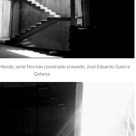
undo, serie Nos han construido el mundo, José Eduardo Guerra
Dehesa