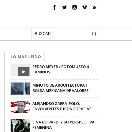
LO MÁS LEÍDO
PEDRO MEYER / FOTOMUSEO 4
CAMINOS
Alejandro Cabrera
-
09/11/2015
MINUTO DE ARQUITECTURA I
BOLSA MEXICANA DE VALORES
-
31/01/2012
ALEJANDRO ZAERA-POLO:
ENVOLVENTES E ICONOGRAFÍAS
portavoz
-
30/05/2012
LINA BO BARDI Y SU PERSPECTIVA
FEMENINA