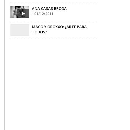
Jimena Hogrebe
-
05/05/2015
ANA CASAS BRODA
-
01/12/2011
MACO Y OROXXO: ¿ARTE PARA
TODOS?
Alberto Waxsemodion
-
17/02/2017