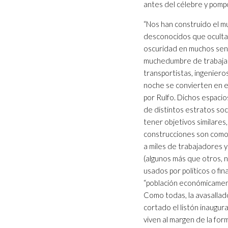
antes del célebre y pompo
“Nos han construido el m
desconocidos que oculta 
oscuridad en muchos sent
muchedumbre de trabajad
transportistas, ingeniero
noche se convierten en 
por Rulfo. Dichos espaci
de distintos estratos soc
tener objetivos similares
construcciones son como
a miles de trabajadores y
(algunos más que otros, n
usados por políticos o fi
“población económicamente
Como todas, la avasallador
cortado el listón inaugur
viven al margen de la for