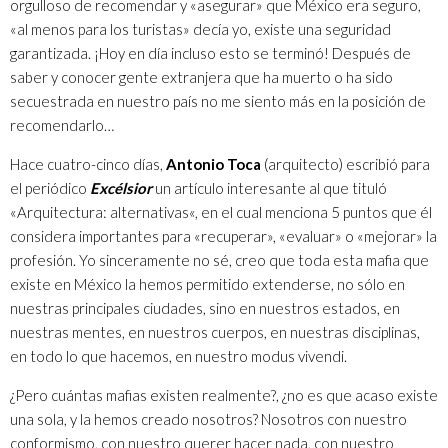
orgulloso de recomendar y «asegurar» que México era seguro,
«al menos para los turistas» decía yo, existe una seguridad
garantizada. ¡Hoy en día incluso esto se terminó! Después de
saber y conocer gente extranjera que ha muerto o ha sido
secuestrada en nuestro país no me siento más en la posición de
recomendarlo…
Hace cuatro-cinco días,
Antonio Toca
(arquitecto) escribió para
el periódico
Excélsior
un artículo interesante al que tituló
«
Arquitectura: alternativas
«, en el cual menciona 5 puntos que él
considera importantes para «recuperar», «evaluar» o «mejorar» la
profesión. Yo sinceramente no sé, creo que toda esta mafia que
existe en México la hemos permitido extenderse, no sólo en
nuestras principales ciudades, sino en nuestros estados, en
nuestras mentes, en nuestros cuerpos, en nuestras disciplinas,
en todo lo que hacemos, en nuestro modus vivendi.
¿Pero cuántas mafias existen realmente?, ¿no es que acaso existe
una sola, y la hemos creado nosotros? Nosotros con nuestro
conformismo, con nuestro querer hacer nada, con nuestro