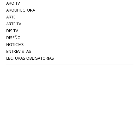
ARQ TV
ARQUITECTURA
ARTE
ARTE TV
DIS TV
DISEÑO
NOTICIAS
ENTREVISTAS
LECTURAS OBLIGATORIAS
SERVICIOS
COLABORADORES
Tel: 52 08 18 75
info@portavoz.tv
Términos y Condiciones
Política de Privacidad