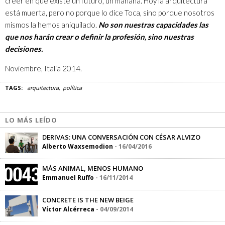
creer en que existe un futuro, un mañana. Hoy la arquitectura
está muerta, pero no porque lo dice Toca, sino porque nosotros
mismos la hemos aniquilado.
No son nuestras capacidades las
que nos har
án
crear o definir la profesión, sino nuestras
decisiones.
Noviembre, Italia 2014.
TAGS:
arquitectura
política
LO MÁS LEÍDO
DERIVAS: UNA CONVERSACIÓN CON CÉSAR ALVIZO
Alberto Waxsemodion
-
16/04/2016
MÁS ANIMAL, MENOS HUMANO
Emmanuel Ruffo
-
16/11/2014
CONCRETE IS THE NEW BEIGE
Víctor Alcérreca
-
04/09/2014