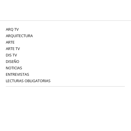
ARQ TV
ARQUITECTURA
ARTE
ARTE TV
DIS TV
DISEÑO
NOTICIAS
ENTREVISTAS
LECTURAS OBLIGATORIAS
SERVICIOS
COLABORADORES
Tel: 52 08 18 75
info@portavoz.tv