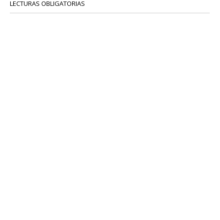
LECTURAS OBLIGATORIAS
SERVICIOS
COLABORADORES
Tel: 52 08 18 75
info@portavoz.tv
Términos y Condiciones
Política de Privacidad
CONTÁCTANOS