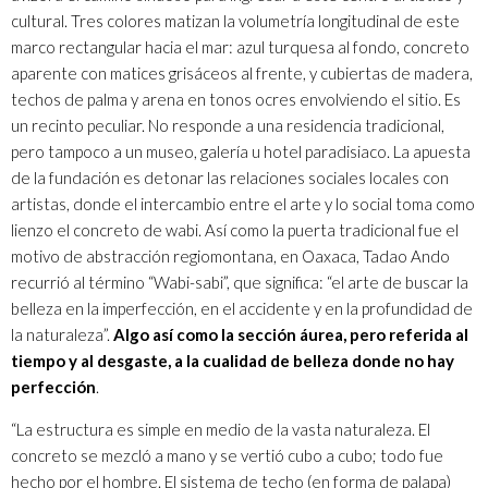
cultural. Tres colores matizan la volumetría longitudinal de este
marco rectangular hacia el mar: azul turquesa al fondo, concreto
aparente con matices grisáceos al frente, y cubiertas de madera,
techos de palma y arena en tonos ocres envolviendo el sitio. Es
un recinto peculiar. No responde a una residencia tradicional,
pero tampoco a un museo, galería u hotel paradisiaco. La apuesta
de la fundación es detonar las relaciones sociales locales con
artistas, donde el intercambio entre el arte y lo social toma como
lienzo el concreto de wabi. Así como la puerta tradicional fue el
motivo de abstracción regiomontana, en Oaxaca, Tadao Ando
recurrió al término “Wabi-sabi”, que significa: “el arte de buscar la
belleza en la imperfección, en el accidente y en la profundidad de
la naturaleza”.
Algo así como la sección áurea, pero referida al
tiempo y al desgaste, a la cualidad de belleza donde no hay
perfección
.
“La estructura es simple en medio de la vasta naturaleza. El
concreto se mezcló a mano y se vertió cubo a cubo; todo fue
hecho por el hombre. El sistema de techo (en forma de palapa)