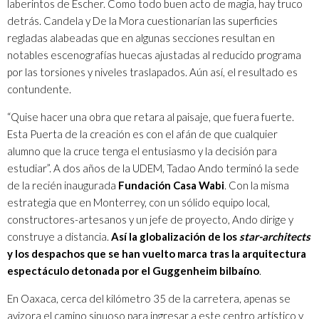
laberintos de Escher. Como todo buen acto de magia, hay truco
detrás. Candela y De la Mora cuestionarían las superficies
regladas alabeadas que en algunas secciones resultan en
notables escenografías huecas ajustadas al reducido programa
por las torsiones y niveles traslapados. Aún así, el resultado es
contundente.
“Quise hacer una obra que retara al paisaje, que fuera fuerte.
Esta Puerta de la creación es con el afán de que cualquier
alumno que la cruce tenga el entusiasmo y la decisión para
estudiar”. A dos años de la UDEM, Tadao Ando terminó la sede
de la recién inaugurada
Fundación Casa Wabi
. Con la misma
estrategia que en Monterrey, con un sólido equipo local,
constructores-artesanos y un jefe de proyecto, Ando dirige y
construye a distancia.
Así la globalización de los
star-architects
y los despachos que se han vuelto marca tras la arquitectura
espectáculo detonada por el Guggenheim bilbaíno
.
En Oaxaca, cerca del kilómetro 35 de la carretera, apenas se
avizora el camino sinuoso para ingresar a este centro artístico y