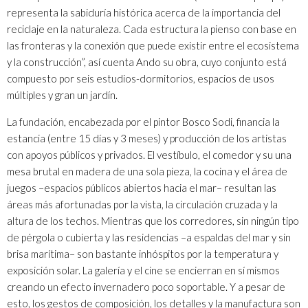
representa la sabiduría histórica acerca de la importancia del
reciclaje en la naturaleza. Cada estructura la pienso con base en
las fronteras y la conexión que puede existir entre el ecosistema
y la construcción”, así cuenta Ando su obra, cuyo conjunto está
compuesto por seis estudios-dormitorios, espacios de usos
múltiples y gran un jardín.
La fundación, encabezada por el pintor Bosco Sodi, financia la
estancia (entre 15 días y 3 meses) y producción de los artistas
con apoyos públicos y privados. El vestíbulo, el comedor y su una
mesa brutal en madera de una sola pieza, la cocina y el área de
juegos –espacios públicos abiertos hacia el mar– resultan las
áreas más afortunadas por la vista, la circulación cruzada y la
altura de los techos. Mientras que los corredores, sin ningún tipo
de pérgola o cubierta y las residencias –a espaldas del mar y sin
brisa marítima– son bastante inhóspitos por la temperatura y
exposición solar. La galería y el cine se encierran en sí mismos
creando un efecto invernadero poco soportable. Y a pesar de
esto, los gestos de composición, los detalles y la manufactura son