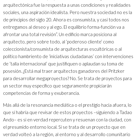
arquitectónica fue la respuesta a unas condiciones y realidades
sociales, una aspiración idealista. Pero nuestra sociedad no es la
de principios del siglo 20. Ahora es consumista, y casi todos nos
entregamos al deseo y al ego. El equilibrio forma-función va a
afrontar una total revisión”. Un edificio marca posiciona al
arquitecto, pero sobre todo, al ‘poderoso cliente’ como
coleccionista/consumista de arquitecturas escultóricas o al
político hambriento de ‘iniciativas ciudadanas’ con intervenciones
de ‘talla internacional’ que justifiquen o aplaudan su toma de
posesión. ¿Está mal traer arquitectos ganadores del Pritzker
para desarrollar megaproyectos? No. Se trata de proyectos para
un sector muy específico que seguramente propiciarán
competencias de forma y exuberancia.
Más allá de la resonancia mediática o el prestigio hacia afuera, lo
que sí habría que revisar de estos proyectos –siguiendo a Tadao
Ando– es si en verdad repercuten y resuenan con la ciudad, con
el presumido entorno local. Si se trata de un proyecto que en
verdad volteó a la región, al entorno y al desarrollo comunitario