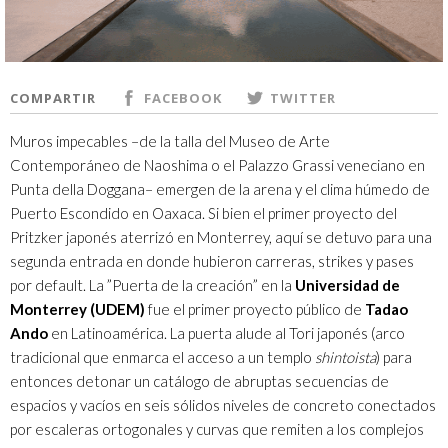
COMPARTIR
FACEBOOK
TWITTER
Muros impecables –de la talla del Museo de Arte
Contemporáneo de Naoshima o el Palazzo Grassi veneciano en
Punta della Doggana– emergen de la arena y el clima húmedo de
Puerto Escondido en Oaxaca. Si bien el primer proyecto del
Pritzker japonés aterrizó en Monterrey, aquí se detuvo para una
segunda entrada en donde hubieron carreras, strikes y pases
por default. La ”Puerta de la creación” en la
Universidad de
Monterrey (UDEM)
fue el primer proyecto público de
Tadao
Ando
en Latinoamérica. La puerta alude al Tori japonés (arco
tradicional que enmarca el acceso a un templo
shintoista
) para
entonces detonar un catálogo de abruptas secuencias de
espacios y vacíos en seis sólidos niveles de concreto conectados
por escaleras ortogonales y curvas que remiten a los complejos