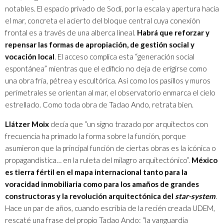
notables. El espacio privado de Sodi, por la escala y apertura hacia
el mar, concreta el acierto del bloque central cuya conexión
frontal es a través de una alberca lineal.
Habrá que reforzar y
repensar las formas de apropiación, de gestión social y
vocación local
. El acceso complica esta “generación social
espontánea” mientras que el edificio no deja de erigirse como
una obra fría, pétrea y escultórica. Así como los pasillos y muros
perimetrales se orientan al mar, el observatorio enmarca el cielo
estrellado. Como toda obra de Tadao Ando, retrata bien.
Llátzer Moix
decía que “un signo trazado por arquitectos con
frecuencia ha primado la forma sobre la función, porque
asumieron que la principal función de ciertas obras es la icónica o
propagandística… en la ruleta del milagro arquitectónico”.
México
es tierra fértil en el mapa internacional tanto para la
voracidad inmobiliaria como para los amaños de grandes
constructoras y la revolución arquitectónica del
star-system
.
Hace un par de años, cuando escribía de la recién creada UDEM,
rescaté una frase del propio Tadao Ando: “la vanguardia