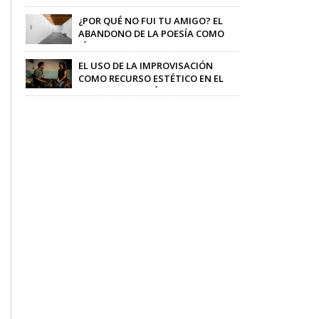
CONSERVAR UNA BALLENA
Zaira Espíritu
-
08/05/2018
¿POR QUÉ NO FUI TU AMIGO? EL
ABANDONO DE LA POESÍA COMO
LÍRICA
Sandra Sánchez
-
14/10/2015
EL USO DE LA IMPROVISACIÓN
COMO RECURSO ESTÉTICO EN EL
DIRECTOR NICOLÁS PEREDA
Aline Hernández
-
10/12/2013