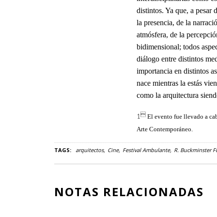
distintos. Ya que,
a
pesar d
la presencia, de la narraci
atmósfera, de la percepció
bidimensional; todos aspec
diálogo entre distintos me
importancia en distintos a
nace mientras la estás vie
como la arquitectura siend

1
El evento fue llevado a 
Arte Contemporáneo.
TAGS:
arquitectos
Cine
Festival Ambulante
R. Buckminster Fu
NOTAS RELACIONADAS