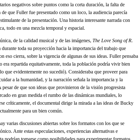
rios negativos sobre puntos como la corta duración, la falta de
 de que Fuller fue presentado como un loco, la audiencia parecía
estimulante de la presentación. Una historia interesante narrada con
ca, todo en una mezcla temporal y espacial.
única, de la calidad musical y de las imágenes,
The Love Song of R.
 durante toda su proyección hacia la importancia del trabajo que
con eso cierra, sobre la vigencia de algunas de sus ideas. Fuller pensaba
o era repartida equitativamente, toda la población podría vivir bien
 (lo que evidentemente no sucedió). Consideraba que proveer para
cuidar a la humanidad, y la narración señala la importancia y la
A pesar de que son ideas que provinieron de la visión progresista
cado en gran medida el rumbo de las dinámicas mundiales, lo
rse críticamente, el documental dirige la mirada a las ideas de Bucky
actualmente para un bien común.
hay varias discusiones abiertas sobre los formatos con los que se
tónico. Ante estas especulaciones, experiencias alternativas e
ésta podrían tomarse como posibilidades para experimentar formatos