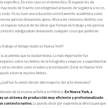
o específico. En este caso es el domestico. El espacio les da
 hay modo de traerlo con integridad al mundo de la galería si no es
es todo. Yo no tuve una educación estrictamente académica como
alería me parecía demasiado ajeno. Ahora me relaciono distinto con
o el espacio natural de las ideas que forman mi trabajo y me parecía
contexto adelgazaban demasiado cualquier cosa que pudieran
 trabajo el tiempo vivido en Nueva York?
 la academia que la ciudad misma. Lo más importante fue
juicios sobre los límites de la fotografía y empezar a experimentar
 otros medios como el video y la instalación. Estar en Nueva York
ayudó a borrar muchos límites.
 ¿cuál fue tu visión desde allá respecto del arte mexicano?
ohesión de la escena artística en México.
En Nueva York, a
ay un sistema de producción muy eficiente y profesionalizado
n contexto nativo.
Lo puedo decir por experiencia directa porque