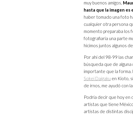
muy buenos amigos,
Maur
hasta que la imagen es
haber tomado una foto ha
cualquier otra persona qu
momento preparaba los f
fotografiaría una parte 
hicimos juntos algunos de 
Por ahí del 98-99 las cha
búsqueda que de alguna m
importante que la forma.
Sokei Daigaku
en Kioto, s
de irnos, me ayudó con l
Podría decir que hoy en d
artistas que tiene Méxic
artistas de distintas disci