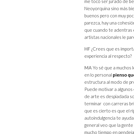
me tocó ser jurado de be
Neoyorquina sino más bie
buenos pero con muy poca
parezca, hay una cohesión
que cuando te adentras en
artistas nacionales le p
HF
¿Crees que es importan
experiencia al respecto?
MA
Yo sé que a muchos l
en lo personal
pienso que
estructura al modo de pro
Puede motivar a algunos e 
de arte es despiadada s
terminar con carreras br
que es cierto es que el r
autoindulgencia te ayuda 
general veo que la gente
mucho tiempo en pendeja