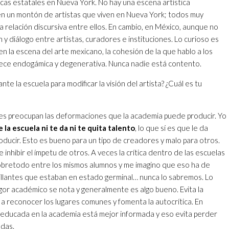
cas estatales en Nueva York. No hay una escena artística
n un montón de artistas que viven en Nueva York; todos muy
 relación discursiva entre ellos. En cambio, en México, aunque no
 y diálogo entre artistas, curadores e instituciones. Lo curioso es
 la escena del arte mexicano, la cohesión de la que hablo a los
arece endogámica y degenerativa. Nunca nadie está contento.
te la escuela para modificar la visión del artista? ¿Cuál es tu
es preocupan las deformaciones que la academia puede producir. Yo
 la escuela ni te da ni te quita talento
, lo que sí es que le da
ducir. Esto es bueno para un tipo de creadores y malo para otros.
inhibir el ímpetu de otros. A veces la crítica dentro de las escuelas
obretodo entre los mismos alumnos y me imagino que eso ha de
illantes que estaban en estado germinal… nunca lo sabremos. Lo
igor académico se nota y generalmente es algo bueno. Evita la
a reconocer los lugares comunes y fomenta la autocrítica. En
 educada en la academia está mejor informada y eso evita perder
das.