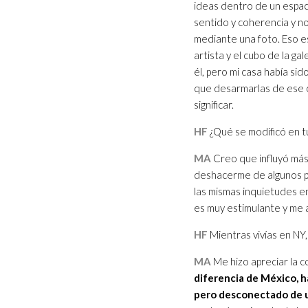
ideas dentro de un espaci
sentido y coherencia y no
mediante una foto. Eso 
artista y el cubo de la g
él, pero mi casa había sid
que desarmarlas de ese 
significar.
HF
¿Qué se modificó en tu
MA
Creo que influyó más
deshacerme de algunos pre
las mismas inquietudes en
es muy estimulante y me 
HF
Mientras vivías en NY,
MA
Me hizo apreciar la c
diferencia de México, h
pero desconectado de u