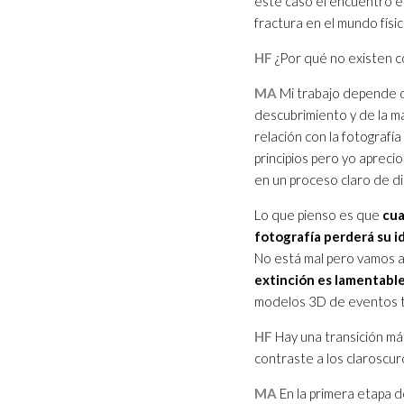
este caso el encuentro e
fractura en el mundo físi
HF
¿Por qué no existen c
MA
Mi trabajo depende de
descubrimiento y de la ma
relación con la fotografí
principios pero yo aprec
en un proceso claro de di
Lo que pienso es que
cua
fotografía perderá su i
No está mal pero vamos a
extinción es lamentabl
modelos 3D de eventos t
HF
Hay una transición más
contraste a los claroscur
MA
En la primera etapa d