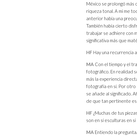
México se prolongó más q
riqueza tonal. A mi me to
anterior había una preocup
También había cierto dis
trabajar se adhiere con m
significativa más que maté
HF
Hay una recurrencia a 
MA
Con el tiempo y el tr
fotográfico. En realidad
más la experiencia directa
fotografía en sí. Por otr
se añade al significado. 
de que tan pertinente es
HF
¿Muchas de tus piezas
son en sí esculturas en si
MA
Entiendo la pregunta