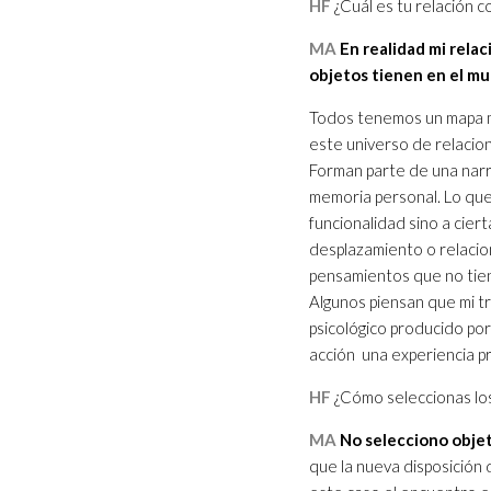
HF
¿Cuál es tu relación c
MA
En realidad mi relac
objetos tienen en el m
Todos tenemos un mapa me
este universo de relacio
Forman parte de una narra
memoria personal. Lo que
funcionalidad sino a ciert
desplazamiento o relacion
pensamientos que no tiene
Algunos piensan que mi t
psicológico producido por
acción una experiencia pr
HF
¿Cómo seleccionas los
MA
No selecciono objet
que la nueva disposición 