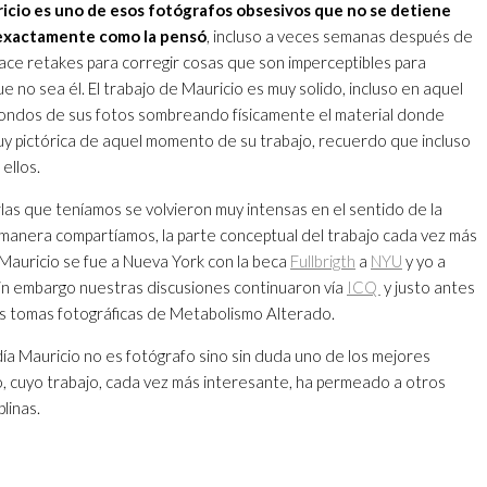
icio es uno de esos fotógrafos obsesivos que no se detiene
 exactamente como la pensó
, incluso a veces semanas después de
ce retakes para corregir cosas que son imperceptibles para
e no sea él. El trabajo de Mauricio es muy solido, incluso en aquel
ondos de sus fotos sombreando físicamente el material donde
muy pictórica de aquel momento de su trabajo, recuerdo que incluso
ellos.
rlas que teníamos se volvieron muy intensas en el sentido de la
anera compartíamos, la parte conceptual del trabajo cada vez más
 Mauricio se fue a Nueva York con la beca
Fullbrigth
a
NYU
y yo a
in embargo nuestras discusiones continuaron vía
ICQ
y justo antes
as tomas fotográficas de Metabolismo Alterado.
ía Mauricio no es fotógrafo sino sin duda uno de los mejores
o, cuyo trabajo, cada vez más interesante, ha permeado a otros
plinas.