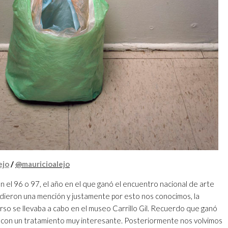
ejo
/
@
mauricioalejo
n el 96 o 97, el año en el que ganó el encuentro nacional de arte
dieron una mención y justamente por esto nos conocimos, la
rso se llevaba a cabo en el museo Carrillo Gil. Recuerdo que ganó
a con un tratamiento muy interesante. Posteriormente nos volvimos