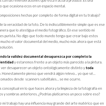
s con las reverberaciones que esta fractura produce. Es una
co que ocasiona ecos en un espacio mental.
omposiciones hechas por completo de forma digital en tu trabajo?
 la veracidad de la foto. De lo indiscutiblemente simple que es ese
nera que lo atestigua el medio fotográfico. En ese sentido mi
a es purista. No digo que todo mundo tenga que crear bajo estos
io mucho el valor documental del medio, mucho más ahora que está
solución.
ndo la validez documental desaparezca por completo la
dentidad
y estaremos frente a un objeto más parecido a la pintura.
 ver desaparecer un objeto ontológicamente distinto y
toda
e
. Honestamente pienso que vendrá algún relevo… yo que sé…
omados desde scanners satelitales… se me ocurre.
 conceptual en lo que haces ahora y la limpieza de la fotografía en
os y sombras anteriores. ¿Podrías platicarnos un poco sobre eso?
e mi trabajo hay una influencia muy grande del arte matérico que en