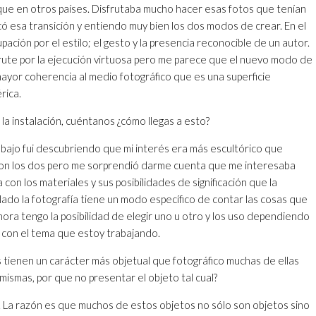
ue en otros países. Disfrutaba mucho hacer esas fotos que tenían
có esa transición y entiendo muy bien los dos modos de crear. En el
ación por el estilo; el gesto y la presencia reconocible de un autor.
frute por la ejecución virtuosa pero me parece que el nuevo modo de
ayor coherencia al medio fotográfico que es una superficie
rica.
la instalación, cuéntanos ¿cómo llegas a esto?
abajo fui descubriendo que mi interés era más escultórico que
 son los dos pero me sorprendió darme cuenta que me interesaba
 con los materiales y sus posibilidades de significación que la
o lado la fotografía tiene un modo específico de contar las cosas que
Ahora tengo la posibilidad de elegir uno u otro y los uso dependiendo
 con el tema que estoy trabajando.
 tienen un carácter más objetual que fotográfico muchas de ellas
 mismas, por que no presentar el objeto tal cual?
. La razón es que muchos de estos objetos no sólo son objetos sino