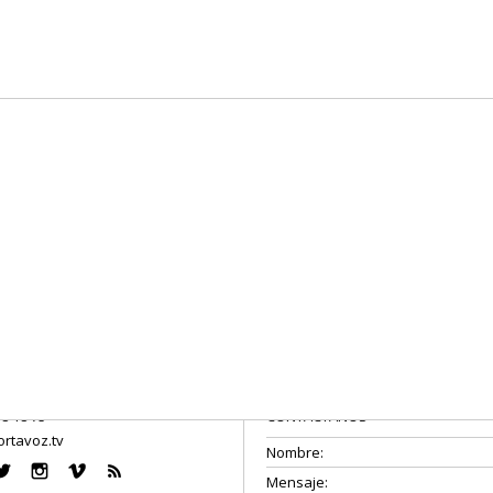
08 18 75
CONTÁCTANOS
rtavoz.tv