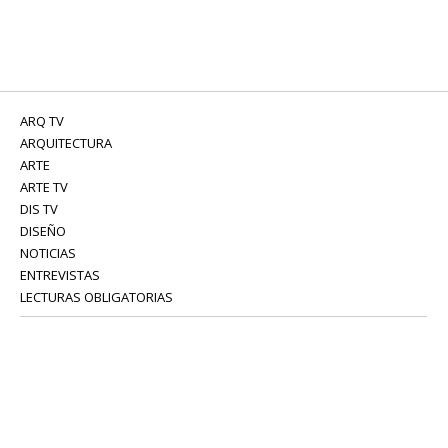
ARQ TV
ARQUITECTURA
ARTE
ARTE TV
DIS TV
DISEÑO
NOTICIAS
ENTREVISTAS
LECTURAS OBLIGATORIAS
SERVICIOS
COLABORADORES
Tel: 52 08 18 75
info@portavoz.tv