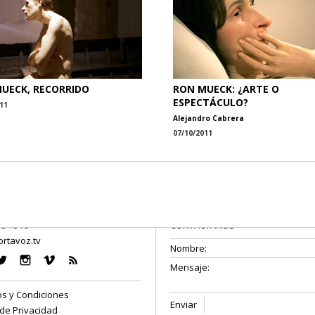
UECK, RECORRIDO
RON MUECK: ¿ARTE O
ESPECTÁCULO?
11
Alejandro Cabrera
07/10/2011
08 18 75
CONTÁCTANOS
rtavoz.tv
s y Condiciones
 de Privacidad