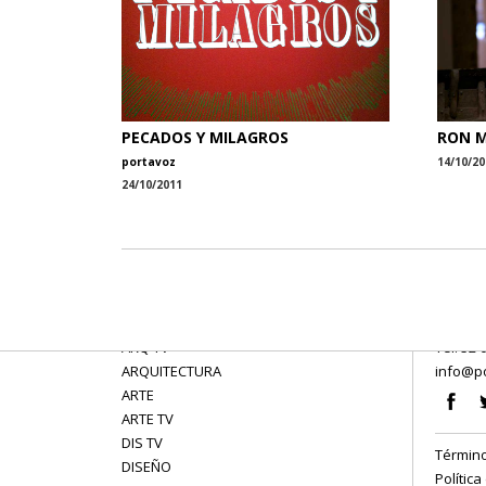
PECADOS Y MILAGROS
RON M
portavoz
14/10/20
24/10/2011
ARQ TV
Tel: 52 
ARQUITECTURA
info@po
ARTE
ARTE TV
DIS TV
Término
DISEÑO
Política