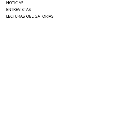
NOTICIAS
ENTREVISTAS
LECTURAS OBLIGATORIAS
SERVICIOS
COLABORADORES
Tel: 52 08 18 75
info@portavoz.tv
Términos y Condiciones
Política de Privacidad
CONTÁCTANOS