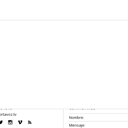
08 18 75
CONTÁCTANOS
rtavoz.tv