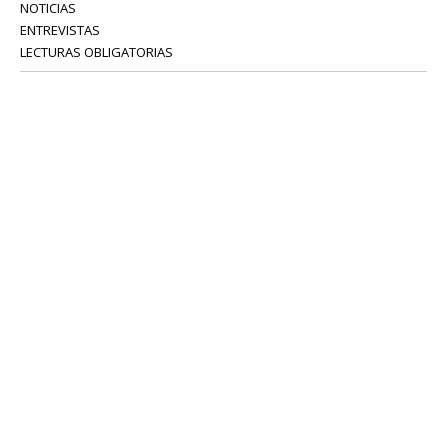
NOTICIAS
ENTREVISTAS
LECTURAS OBLIGATORIAS
SERVICIOS
COLABORADORES
Tel: 52 08 18 75
info@portavoz.tv
Términos y Condiciones
Política de Privacidad
CONTÁCTANOS