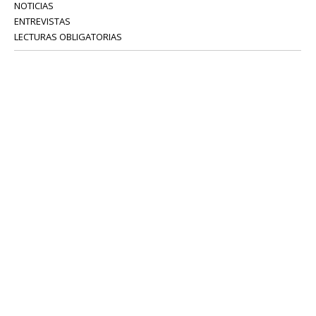
NOTICIAS
ENTREVISTAS
LECTURAS OBLIGATORIAS
SERVICIOS
COLABORADORES
Tel: 52 08 18 75
info@portavoz.tv
Términos y Condiciones
Política de Privacidad
CONTÁCTANOS