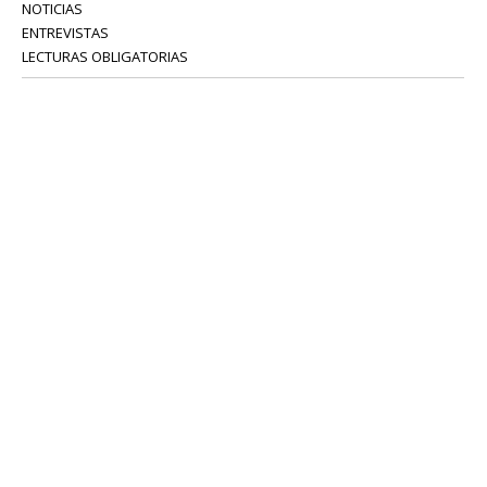
NOTICIAS
ENTREVISTAS
LECTURAS OBLIGATORIAS
SERVICIOS
COLABORADORES
Tel: 52 08 18 75
info@portavoz.tv
Términos y Condiciones
Política de Privacidad
CONTÁCTANOS