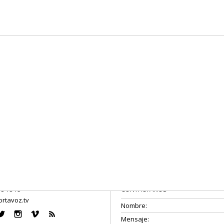
08 18 75
CONTÁCTANOS
rtavoz.tv