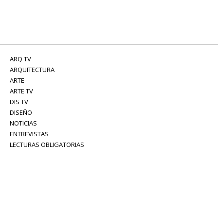
ARQ TV
ARQUITECTURA
ARTE
ARTE TV
DIS TV
DISEÑO
NOTICIAS
ENTREVISTAS
LECTURAS OBLIGATORIAS
SERVICIOS
COLABORADORES
Tel: 52 08 18 75
info@portavoz.tv