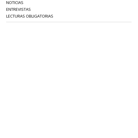
NOTICIAS
ENTREVISTAS
LECTURAS OBLIGATORIAS
SERVICIOS
COLABORADORES
Tel: 52 08 18 75
info@portavoz.tv
Términos y Condiciones
Política de Privacidad
CONTÁCTANOS