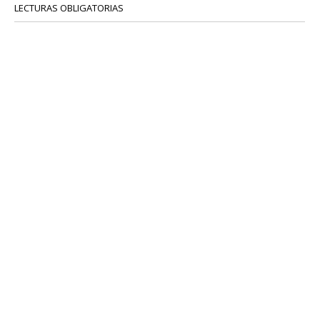
LECTURAS OBLIGATORIAS
SERVICIOS
COLABORADORES
Tel: 52 08 18 75
info@portavoz.tv
Términos y Condiciones
Política de Privacidad
CONTÁCTANOS