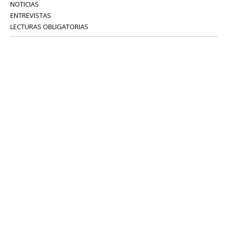
NOTICIAS
ENTREVISTAS
LECTURAS OBLIGATORIAS
SERVICIOS
COLABORADORES
Tel: 52 08 18 75
info@portavoz.tv
Términos y Condiciones
Política de Privacidad
CONTÁCTANOS