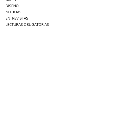
DISEÑO
NOTICIAS
ENTREVISTAS
LECTURAS OBLIGATORIAS
SERVICIOS
COLABORADORES
Tel: 52 08 18 75
info@portavoz.tv
Términos y Condiciones
Política de Privacidad
CONTÁCTANOS